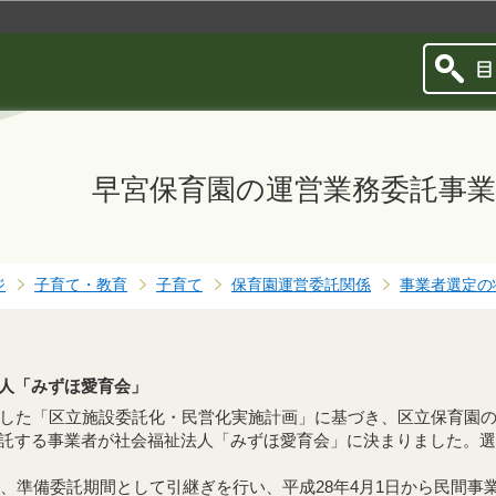
このページの本文へ移動
早宮保育園の運営業務委託事業
ジ
子育て・教育
子育て
保育園運営委託関係
事業者選定の
人「みずほ愛育会」
した「区立施設委託化・民営化実施計画」に基づき、区立保育園
託する事業者が社会福祉法人「みずほ愛育会」に決まりました。選
間、準備委託期間として引継ぎを行い、平成28年4月1日から民間事