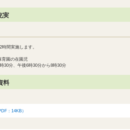
充実
方2時間実施します。
保育園の在園児
30分、午後6時30分から8時30分
資料
DF：14KB）