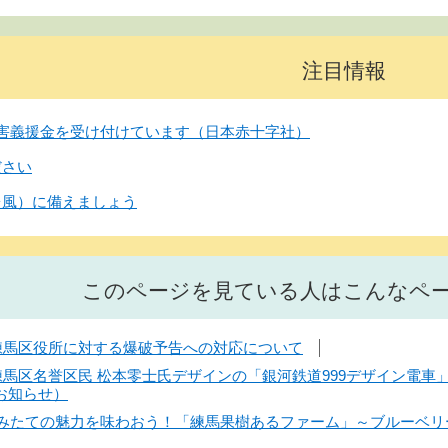
注目情報
害義援金を受け付けています（日本赤十字社）
ださい
台風）に備えましょう
このページを見ている人はこんなペ
】練馬区役所に対する爆破予告への対応について
】練馬区名誉区民 松本零士氏デザインの「銀河鉄道999デザイン電
お知らせ）
】摘みたての魅力を味わおう！「練馬果樹あるファーム」～ブルーベリ