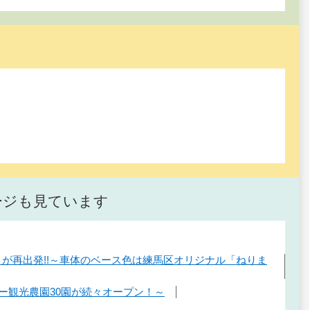
ージも見ています
車」が再出発!!～車体のベース色は練馬区オリジナル「ねりま
ー観光農園30園が続々オープン！～