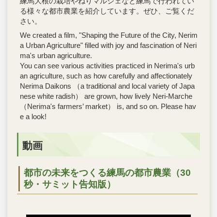
練馬大根の栽培やねりマルシェなど練馬で行われてい
る様々な都市農業を紹介しています。ぜひ、ご覧くだ
さい。
We created a film, "Shaping the Future of the City, Nerim
a Urban Agriculture" filled with joy and fascination of Neri
ma's urban agriculture.
You can see various activities practiced in Nerima's urb
an agriculture, such as how carefully and affectionately
Nerima Daikons （a traditional and local variety of Japa
nese white radish） are grown, how lively Neri-Marche
（Nerima's farmers’ market） is, and so on. Please hav
e a look!
動画
都市の未来をつくる練馬の都市農業（30
秒・サミット告知版）