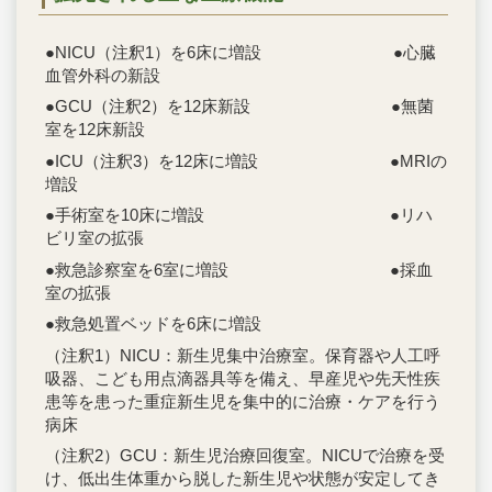
●NICU（注釈1）を6床に増設 ●心臓
血管外科の新設
●GCU（注釈2）を12床新設 ●無菌
室を12床新設
●ICU（注釈3）を12床に増設 ●MRIの
増設
●手術室を10床に増設 ●リハ
ビリ室の拡張
●救急診察室を6室に増設 ●採血
室の拡張
●救急処置ベッドを6床に増設
（注釈1）NICU：新生児集中治療室。保育器や人工呼
吸器、こども用点滴器具等を備え、早産児や先天性疾
患等を患った重症新生児を集中的に治療・ケアを行う
病床
（注釈2）GCU：新生児治療回復室。NICUで治療を受
け、低出生体重から脱した新生児や状態が安定してき