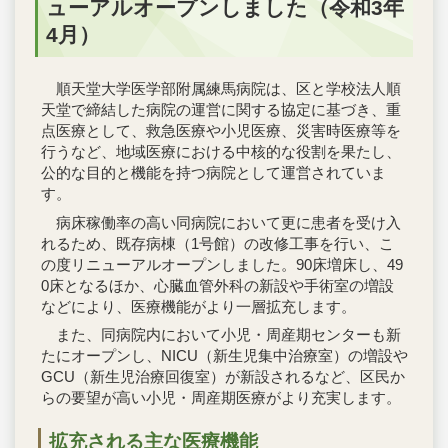
ューアルオープンしました（令和3年
4月）
順天堂大学医学部附属練馬病院は、区と学校法人順
天堂で締結した病院の運営に関する協定に基づき、重
点医療として、救急医療や小児医療、災害時医療等を
行うなど、地域医療における中核的な役割を果たし、
公的な目的と機能を持つ病院として運営されていま
す。
病床稼働率の高い同病院において更に患者を受け入
れるため、既存病棟（1号館）の改修工事を行い、こ
の度リニューアルオープンしました。90床増床し、49
0床となるほか、心臓血管外科の新設や手術室の増設
などにより、医療機能がより一層拡充します。
また、同病院内において小児・周産期センターも新
たにオープンし、NICU（新生児集中治療室）の増設や
GCU（新生児治療回復室）が新設されるなど、区民か
らの要望が高い小児・周産期医療がより充実します。
拡充される主な医療機能