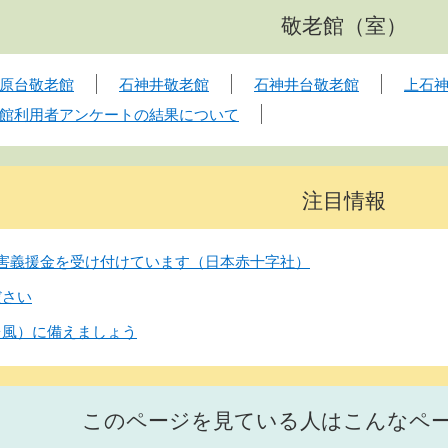
敬老館（室）
原台敬老館
石神井敬老館
石神井台敬老館
上石
館利用者アンケートの結果について
注目情報
害義援金を受け付けています（日本赤十字社）
ださい
台風）に備えましょう
このページを見ている人はこんなペ