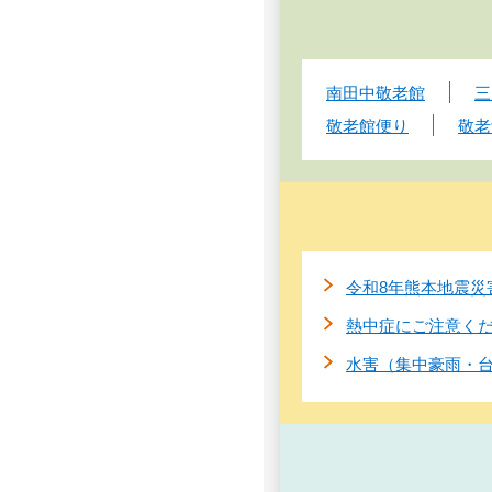
南田中敬老館
三
敬老館便り
敬老
令和8年熊本地震災
熱中症にご注意く
水害（集中豪雨・