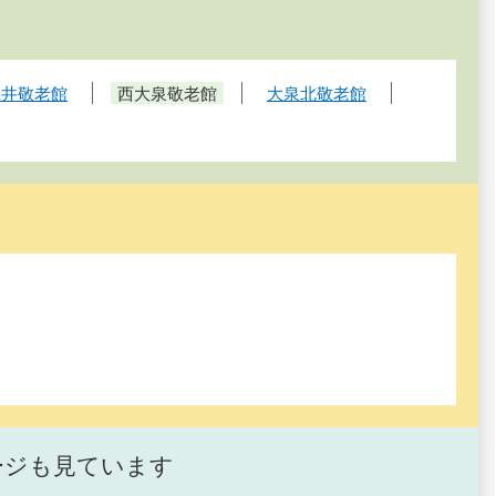
神井敬老館
西大泉敬老館
大泉北敬老館
ージも見ています