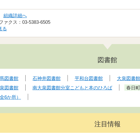
係
組織詳細へ
ファクス：03-5383-6505
送る
図書館
馬図書館
石神井図書館
平和台図書館
大泉図書
泉図書館
南大泉図書館分室こどもと本のひろば
春日
全6か所）
注目情報