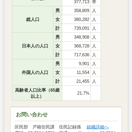
377,713
帯
男
358,809
人
総人口
女
380,282
人
計
739,091
人
男
348,908
人
日本人の人口
女
368,728
人
計
717,636
人
男
9,901
人
外国人の人口
女
11,554
人
計
21,455
人
高齢者人口比率（65歳
21.7%
以上）
お問い合わせ
区民部 戸籍住民課 住民記録係
組織詳細へ