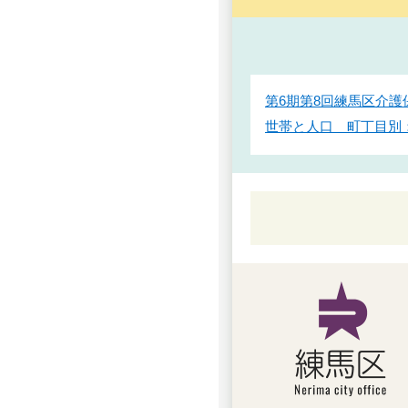
第6期第8回練馬区介護
世帯と人口 町丁目別：平