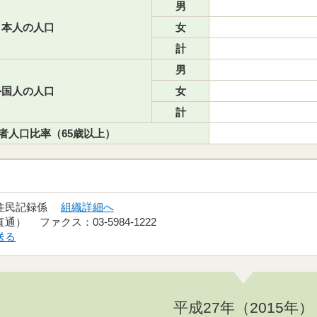
男
本人の人口
女
計
男
国人の人口
女
計
者人口比率（65歳以上）
 住民記録係
組織詳細へ
（直通） ファクス：03-5984-1222
送る
平成27年（2015年）