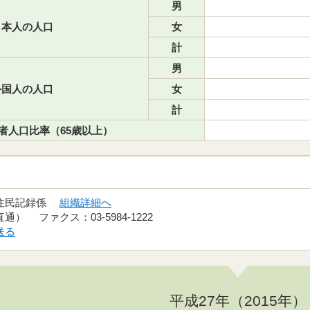
男
本人の人口
女
計
男
国人の人口
女
計
者人口比率（65歳以上）
 住民記録係
組織詳細へ
（直通） ファクス：03-5984-1222
送る
平成27年（2015年）