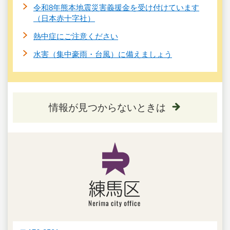
令和8年熊本地震災害義援金を受け付けています
（日本赤十字社）
熱中症にご注意ください
水害（集中豪雨・台風）に備えましょう
情報が見つからないときは