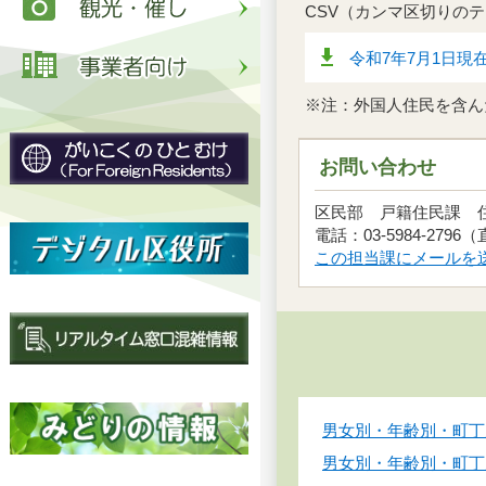
CSV（カンマ区切りの
令和7年7月1日現
※注：外国人住民を含ん
お問い合わせ
区民部 戸籍住民課
電話：03-5984-2796
この担当課にメールを
男女別・年齢別・町丁別
男女別・年齢別・町丁別