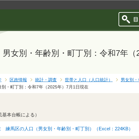
このページの本文へ移動
男女別・年齢別・町丁別：令和7年（20
ジ
区政情報
統計・調査
世帯と人口（人口統計）
男女別・
別・町丁別：令和7年（2025年）7月1日現在
住民基本台帳による）
在 練馬区の人口（男女別・年齢別・町丁別）（Excel：224KB）