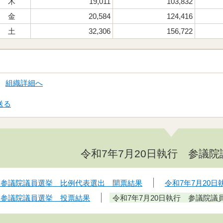
木
19,011
103,832
金
20,584
124,416
土
32,306
156,722
局
組織詳細へ
送る
令和7年7月20日執行 参議
行 参議院議員選挙 比例代表選出 開票結果
令和7年7月20
行 参議院議員選挙 投票結果
令和7年7月20日執行 参議院