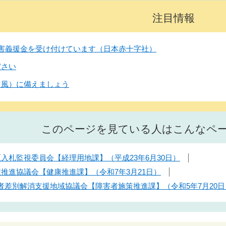
注目情報
害義援金を受け付けています（日本赤十字社）
ださい
台風）に備えましょう
このページを見ている人はこんなペ
区入札監視委員会【経理用地課】（平成23年6月30日）
康推進協議会【健康推進課】（令和7年3月21日）
者差別解消支援地域協議会【障害者施策推進課】（令和5年7月20日