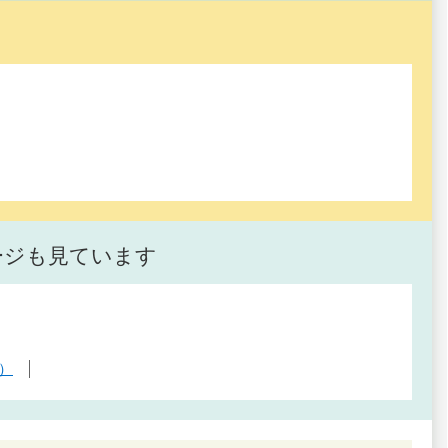
ージも見ています
）