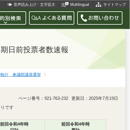
音声読み上げ・文字拡大
Multilingual
サイトマップ
挙期日前投票者数速報
0日執行 参議院議員選挙
ページ番号：921-763-232
更新日：2025年7月19日
おりです
前回令和4年時
前回令和4年時