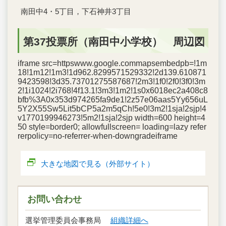
南田中4・5丁目，下石神井3丁目
第37投票所（南田中小学校） 周辺図
iframe src=httpswww.google.commapsembedpb=!1m
18!1m12!1m3!1d962.8299571529332!2d139.610871
9423598!3d35.73701275587687!2m3!1f0!2f0!3f0!3m
2!1i1024!2i768!4f13.1!3m3!1m2!1s0x6018ec2a408c8
bfb%3A0x353d974265fa9de1!2z57e06aas5Yy656uL
5Y2X55Sw5Lit5bCP5a2m5qCh!5e0!3m2!1sja!2sjp!4
v1770199946273!5m2!1sja!2sjp width=600 height=4
50 style=border0; allowfullscreen= loading=lazy refer
rerpolicy=no-referrer-when-downgradeiframe
大きな地図で見る（外部サイト）
お問い合わせ
選挙管理委員会事務局
組織詳細へ