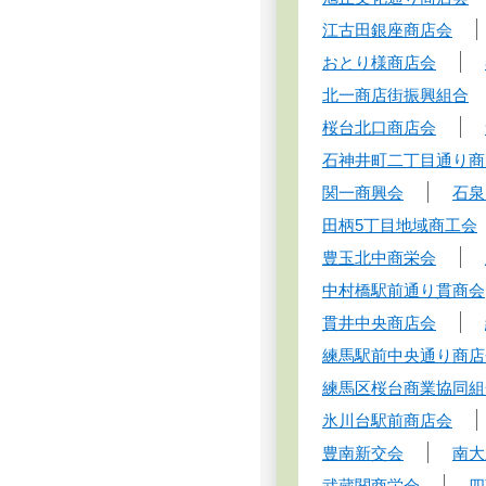
江古田銀座商店会
おとり様商店会
北一商店街振興組合
桜台北口商店会
石神井町二丁目通り商
関一商興会
石泉
田柄5丁目地域商工会
豊玉北中商栄会
中村橋駅前通り貫商会
貫井中央商店会
練馬駅前中央通り商店
練馬区桜台商業協同組
氷川台駅前商店会
豊南新交会
南大
武蔵関商栄会
四