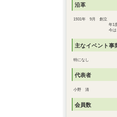
沿革
1931年 9月 創立
年1度のレク
今はな
主なイベント事
特になし
代表者
小野 清
会員数