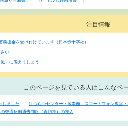
注目情報
害義援金を受け付けています（日本赤十字社）
ださい
台風）に備えましょう
このページを見ている人はこんなペ
行しました
はつらつセンター・敬老館 スマートフォン教室・
車への交通反則通告制度（青切符）の導入