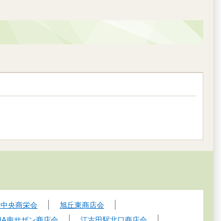
丘中央商栄会
旭丘東商店会
MA南サザン商店会
江古田駅北口商店会