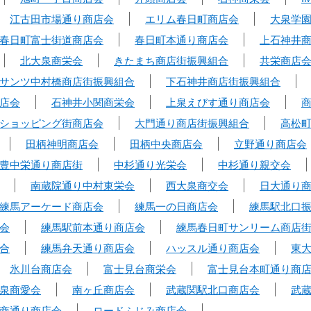
江古田市場通り商店会
エリム春日町商店会
大泉学
春日町富士街道商店会
春日町本通り商店会
上石神井
北大泉商栄会
きたまち商店街振興組合
共栄商店
サンツ中村橋商店街振興組合
下石神井商店街振興組合
店会
石神井小関商栄会
上泉えびす通り商店会
ショッピング街商店会
大門通り商店街振興組合
高松
田柄神明商店会
田柄中央商店会
立野通り商店会
豊中栄通り商店街
中杉通り光栄会
中杉通り親交会
南蔵院通り中村東栄会
西大泉商交会
日大通り
練馬アーケード商店会
練馬一の日商店会
練馬駅北口
会
練馬駅前本通り商店会
練馬春日町サンリーム商店
合
練馬弁天通り商店会
ハッスル通り商店会
東
氷川台商店会
富士見台商栄会
富士見台本町通り商
泉商愛会
南ヶ丘商店会
武蔵関駅北口商店会
武
商通り商店会
ロードふじみ商店会