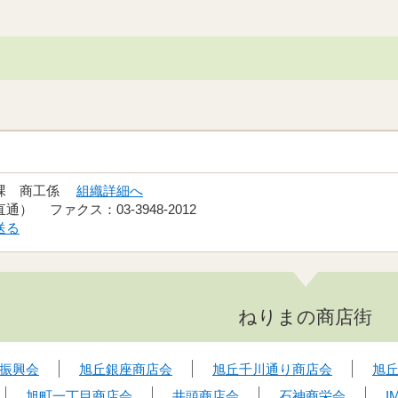
光課 商工係
組織詳細へ
（直通） ファクス：03-3948-2012
送る
ねりまの商店街
振興会
旭丘銀座商店会
旭丘千川通り商店会
旭
旭町一丁目商店会
井頭商店会
石神商栄会
I