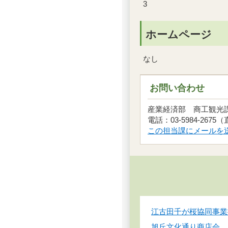
3
ホームページ
なし
お問い合わせ
産業経済部 商工観
電話：03-5984-2675
この担当課にメールを
江古田千が桜協同事業
旭丘文化通り商店会