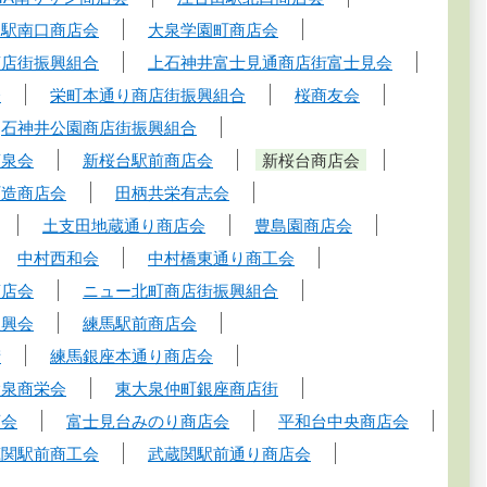
園駅南口商店会
大泉学園町商店会
商店街振興組合
上石神井富士見通商店街富士見会
会
栄町本通り商店街振興組合
桜商友会
石神井公園商店街振興組合
商泉会
新桜台駅前商店会
新桜台商店会
町造商店会
田柄共栄有志会
土支田地蔵通り商店会
豊島園商店会
中村西和会
中村橋東通り商工会
商店会
ニュー北町商店街振興組合
振興会
練馬駅前商店会
街
練馬銀座本通り商店会
大泉商栄会
東大泉仲町銀座商店街
店会
富士見台みのり商店会
平和台中央商店会
蔵関駅前商工会
武蔵関駅前通り商店会