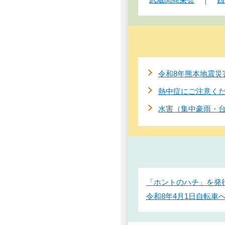
令和8年熊本地震災
熱中症にご注意く
水害（集中豪雨・
「ホントのハチ」を発
令和8年4月1日自転