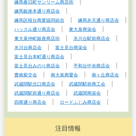
練馬春日町サンリーム商店街
練馬銀座本通り商店会
練馬区桜台商業協同組合
練馬弁天通り商店会
ハッスル通り商店会
東大泉商栄会
東大泉仲町銀座商店街
氷川台駅前商店会
氷川台商店会
富士見台商栄会
富士見台本町通り商店会
富士見台みのり商店会
平和台中央商店会
豊南新交会
南大泉商愛会
南ヶ丘商店会
武蔵関駅北口商店会
武蔵関駅前商工会
武蔵関駅前通り商店会
武蔵関商栄会
四商通り商店会
ロードふじみ商店会
注目情報