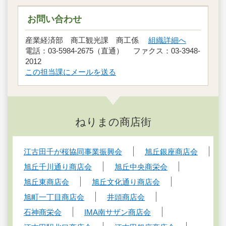
お問い合わせ
産業経済部 商工観光課 商工係
組織詳細へ
電話：03-5984-2675（直通） ファクス：03-3948-
2012
この担当課にメールを送る
ねりまの商店街
江古田千が桜協同事業振興会
旭丘銀座商店会
旭丘千川通り商店会
旭丘中央商栄会
旭丘東商店会
旭丘文化通り商店会
旭町一丁目商店会
井頭商店会
石神商栄会
IMA南サザン商店会