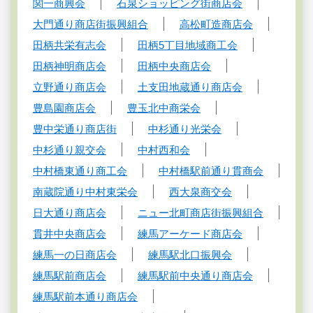
関一商興会
石泉ショッピング街商店会
大門通り商店街振興組合
高松町造商店会
田柄共栄有志会
田柄5丁目地域商工会
田柄神明商店会
田柄中央商店会
立野通り商店会
土支田地蔵通り商店会
豊島園商店会
豊玉北中商栄会
豊中栄通り商店街
中杉通り光栄会
中杉通り親交会
中村西和会
中村橋東通り商工会
中村橋駅前通り貫商会
南蔵院通り中村東栄会
西大泉商交会
日大通り商店会
ニュー北町商店街振興組合
貫井中央商店会
練馬アーケード商店会
練馬一の日商店会
練馬駅北口振興会
練馬駅前商店会
練馬駅前中央通り商店会
練馬駅前本通り商店会