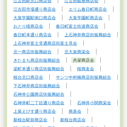
江古田駅北口商店会
江古田銀座商店会
江古田市場通り商店会
エリム春日町商店会
大泉学園駅南口商店会
大泉学園町商店会
おとり様商店会
春日町富士街道商店会
春日町本通り商店会
上石神井商店街振興組合
上石神井富士見通商店街富士見会
北一商店街振興組合
北大泉商栄会
きたまち商店街振興組合
共栄商店会
栄町本通り商店街振興組合
桜商友会
桜台北口商店会
サンツ中村橋商店街振興組合
下石神井商店街振興組合
石神井公園商店街振興組合
石神井町二丁目通り商店会
石神井小関商栄会
上泉えびす通り商店会
商泉会
新桜台駅前商店会
新桜台商店会