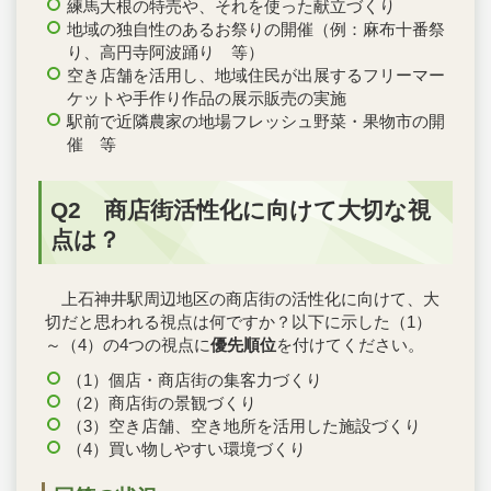
練馬大根の特売や、それを使った献立づくり
地域の独自性のあるお祭りの開催（例：麻布十番祭
り、高円寺阿波踊り 等）
空き店舗を活用し、地域住民が出展するフリーマー
ケットや手作り作品の展示販売の実施
駅前で近隣農家の地場フレッシュ野菜・果物市の開
催 等
Q2 商店街活性化に向けて大切な視
点は？
上石神井駅周辺地区の商店街の活性化に向けて、大
切だと思われる視点は何ですか？以下に示した（1）
～（4）の4つの視点に
優先順位
を付けてください。
（1）個店・商店街の集客力づくり
（2）商店街の景観づくり
（3）空き店舗、空き地所を活用した施設づくり
（4）買い物しやすい環境づくり