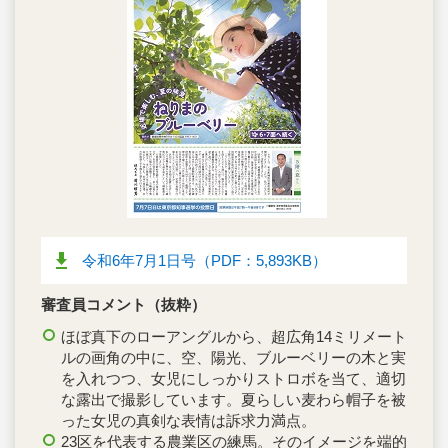
令和6年7月1日号（PDF：5,893KB）
審査員コメント（抜粋）
ほぼ真下のローアングルから、超広角14ミリメート
ルの画角の中に、空、陽光、ブルーベリーの木と実
を入れつつ、女児にしっかりストロボを当て、適切
な露出で撮影しています。夏らしい麦わら帽子を被
った女児の真剣な表情は訴求力満点。
23区を代表する農業区の練馬。そのイメージを端的