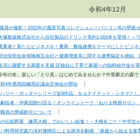
令和4年12月
】 職員が撮影！2022年の風景写真コレクション！パソコン等の壁紙カ
日】大塚製薬株式会社から自社製品のドリンク等約1,000本を受領！
日】農業者と新たなビジネスを！農商・農福連携をテーマにしたビジ
日】明治安田生命保険相互会社と健康増進等に関する連携協定を締結
日】生活に困窮する家庭を支援 区独自に子育て家庭への臨時給付金を
日】今年の冬、楽しい「とり見」はじめてみませんか？中里郷土の森
】令和4年第四回練馬区議会定例会が閉会
】「ハリー・ポッターシリーズ全8作品」をユナイテッド・シネマと
】喜劇役者・伊東四朗が語る！オンライントーク「ねりま映画サロン
】区職員の懲戒処分について
】幻の伝統野菜「練馬大根」でおいしい給食！～大根丸ごと！中学生
】パパ料理研究家の滝村雅晴氏による講演会動画 「家庭から始まる