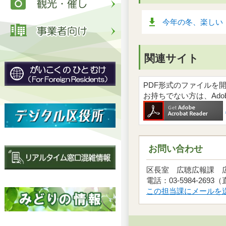
今年の冬、楽しい
関連サイト
PDF形式のファイルを開くには
お持ちでない方は、Ad
お問い合わせ
区長室 広聴広報課
電話：03-5984-2693
この担当課にメールを