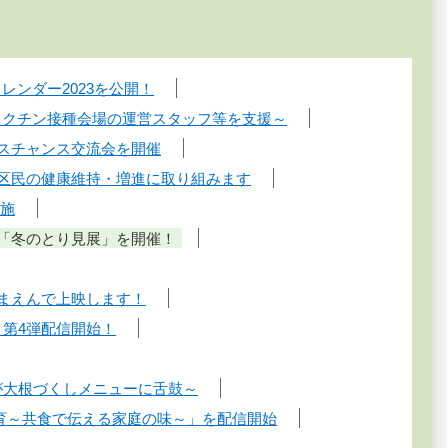
レンダー2023を公開！
～ワクチン接種会場の運営スタッフ等を支援～
ネスチャンス交流会を開催
 区民の健康維持・増進に取り組みます
実施
で「冬のとり見展」を開催！
しまえんで上映します！
」第4弾配信開始！
が大根づくしメニューに舌鼓～
食育～共食で伝える家庭の味～」を配信開始