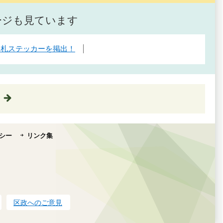
ージも見ています
改札ステッカーを掲出！
シー
リンク集
区政へのご意見