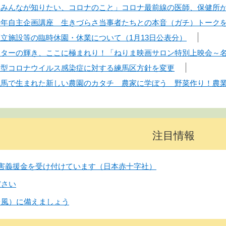
】「みんなが知りたい、コロナのこと」コロナ最前線の医師、保健所
】青年自主企画講座 生きづらさ当事者たちとの本音（ガチ）トーク
区立施設等の臨時休園・休業について（1月13日公表分）
】スターの輝き、ここに極まれり！「ねりま映画サロン特別上映会～
】新型コロナウイルス感染症に対する練馬区方針を変更
】練馬で生まれた新しい農園のカタチ 農家に学ぼう 野菜作り！農
注目情報
害義援金を受け付けています（日本赤十字社）
ださい
台風）に備えましょう