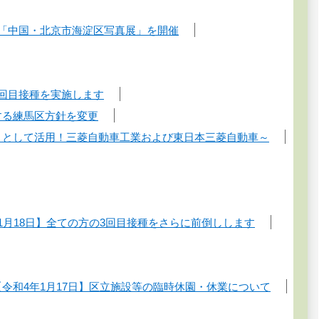
」「中国・北京市海淀区写真展」を開催
3回目接種を実施します
する練馬区方針を変更
」として活用！三菱自動車工業および東日本三菱自動車～
1月18日】全ての方の3回目接種をさらに前倒しします
【令和4年1月17日】区立施設等の臨時休園・休業について