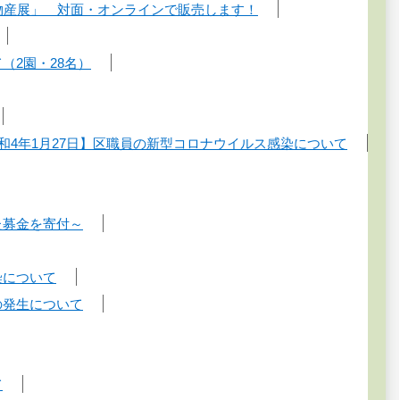
物物産展」 対面・オンラインで販売します！
（2園・28名）
和4年1月27日】区職員の新型コロナウイルス感染について
た募金を寄付～
染について
の発生について
て