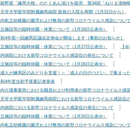
】伝統野菜「練馬大根」のたくあん漬けを販売 第34回「ねりま漬
順天堂大学医学部附属練馬病院 新規の入院を再開（1月31日から）
】区内私立幼稚園の園児および教員の新型コロナウイルス感染について
区立施設等の臨時休園・休業について（1月28日公表分）
】令和4年第一回練馬区議会定例会が開会します［事前のお知らせ］
区立施設等の臨時休園・休業について（1月27日公表分）
【令
】区内病院における新型コロナウイルス感染症の発生について
区立施設等の臨時休園・休業について（1月26日公表分）
】新成人が練馬区のみどりを支援！～「成人の日のつどい」で集まっ
令和4年度当初予算案記者発表
】区内介護事業所における職員および利用者の新型コロナウイルス感
】順天堂大学医学部附属練馬病院における新型コロナウイルス感染症
】区内病院における新型コロナウイルス感染症の発生について
区立施設等の臨時休園・休業について（1月25日公表分）
】区内私立幼稚園の園児および教員の新型コロナウイルス感染につい