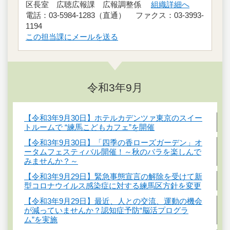
区長室 広聴広報課 広報調整係
組織詳細へ
電話：03-5984-1283（直通） ファクス：03-3993-
1194
この担当課にメールを送る
令和3年9月
【令和3年9月30日】ホテルカデンツァ東京のスイー
トルームで “練馬こどもカフェ”を開催
【令和3年9月30日】「四季の香ローズガーデン」オ
ータムフェスティバル開催！～秋のバラを楽しんで
みませんか？～
【令和3年9月29日】緊急事態宣言の解除を受けて新
型コロナウイルス感染症に対する練馬区方針を変更
【令和3年9月29日】最近、人との交流、運動の機会
が減っていませんか？認知症予防“脳活プログラ
ム”を実施