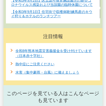
【令和3年9月2日】区立認可保育施設園児の新型コ
ロナウイルス感染および当該園の臨時休園について
【令和3年9月1日】住宅街で収穫体験!練馬産のキウ
イ狩り＆ホテルのランチツアー
注目情報
令和8年熊本地震災害義援金を受け付けています
（日本赤十字社）
熱中症にご注意ください
水害（集中豪雨・台風）に備えましょう
このページを見ている人はこんなページ
も見ています