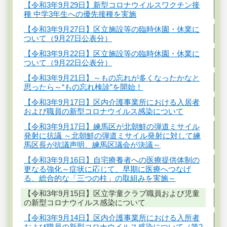
【令和3年9月29日】新型コロナウイルスワクチン接
種 中学3年生への優先接種を実施
【令和3年9月27日】区立施設等の臨時休園・休業に
ついて（9月27日公表分）
【令和3年9月22日】区立施設等の臨時休園・休業に
ついて（9月22日公表分）
【令和3年9月21日】～もの忘れが多くなったかなと
思ったら～“もの忘れ検診”を開始！
【令和3年9月17日】区内介護事業所における入居者
および職員の新型コロナウイルス感染について
【令和3年9月17日】練馬区が北朝鮮の弾道ミサイル
発射に抗議 ～北朝鮮の弾道ミサイル発射に対して練
馬区長が抗議声明、練馬区議会が決議～
【令和3年9月16日】自宅療養者への医療提供体制の
更なる強化～症状に応じて、早期に医療へつなげ
る、総合的な「三つの柱」の取組みを実施～
【令和3年9月15日】区立学童クラブ職員および児童
の新型コロナウイルス感染について
【令和3年9月14日】区内介護事業所における入所者
および職員の新型コロナウイルス感染について（第2