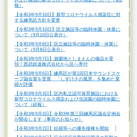
報）
【令和3年9月10日】新型コロナウイルス感染症に対
する練馬区方針を変更
【令和3年9月10日】区立施設等の臨時休園・休業に
ついて（9月10日公表分）
【令和3年9月8日】区立施設等の臨時休園・休業に
ついて（9月8日公表分）
【令和3年9月7日】遊園地としまえんの備品を受
領！西武鉄道株式会社から区へ寄付
【令和3年9月6日】練馬区が第1回日本サウンドスケ
ープ協会賞を受賞 「しずけさの風景」を集めた業
績が評価
【令和3年9月3日】区内私立認可保育施設における
新型コロナウイルス感染および当該園の臨時休園に
ついて（続報）
【令和3年9月3日】令和3年第三回練馬区議会定例会
が開会します［事前のお知らせ］
【令和3年9月2日】妊婦等への優先接種を開始