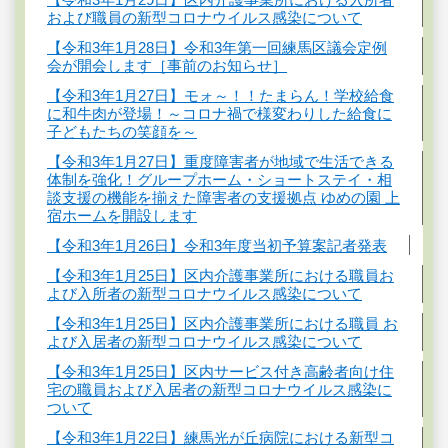
および職員の新型コロナウイルス感染について
【令和3年1月28日】令和3年第一回練馬区議会定例
会が開会します［事前のお知らせ］
【令和3年1月27日】モォ～！！たまらん！学校給食
に和牛肉が登場！～コロナ禍で様変わりした給食に
子どもたちの笑顔を～
【令和3年1月27日】重度障害者が地域で生活できる
体制を強化！グループホーム・ショートステイ・相
談支援の機能を揃えた障害者の支援拠点 ゆめの園 上
宿ホームを開設します
【令和3年1月26日】令和3年度当初予算案記者発表
【令和3年1月25日】区内介護事業所における職員お
よび入所者の新型コロナウイルス感染について
【令和3年1月25日】区内介護事業所における職員 お
よび入居者の新型コロナウイルス感染について
【令和3年1月25日】区内サービス付き高齢者向け住
宅の職員および入居者の新型コロナウイルス感染に
ついて
【令和3年1月22日】練馬光が丘病院における新型コ