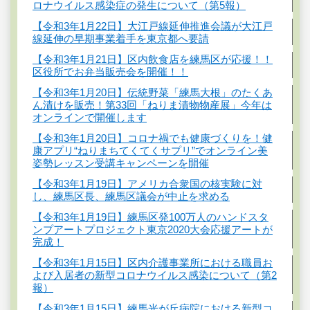
ロナウイルス感染症の発生について（第5報）
【令和3年1月22日】大江戸線延伸推進会議が大江戸
線延伸の早期事業着手を東京都へ要請
【令和3年1月21日】区内飲食店を練馬区が応援！！
区役所でお弁当販売会を開催！！
【令和3年1月20日】伝統野菜「練馬大根」のたくあ
ん漬けを販売！第33回「ねりま漬物物産展」今年は
オンラインで開催します
【令和3年1月20日】コロナ禍でも健康づくりを！健
康アプリ“ねりまちてくてくサプリ”でオンライン美
姿勢レッスン受講キャンペーンを開催
【令和3年1月19日】アメリカ合衆国の核実験に対
し、練馬区長、練馬区議会が中止を求める
【令和3年1月19日】練馬区発100万人のハンドスタ
ンプアートプロジェクト東京2020大会応援アートが
完成！
【令和3年1月15日】区内介護事業所における職員お
よび入居者の新型コロナウイルス感染について（第2
報）
【令和3年1月15日】練馬光が丘病院における新型コ