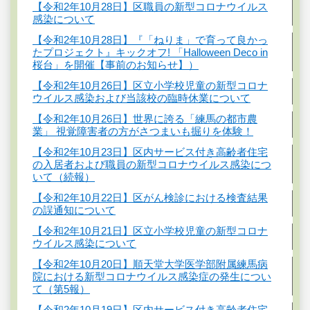
【令和2年10月28日】区職員の新型コロナウイルス
感染について
【令和2年10月28日】『「ねりま」で育って良かっ
たプロジェクト』キックオフ! 「Halloween Deco in
桜台」を開催【事前のお知らせ】）
【令和2年10月26日】区立小学校児童の新型コロナ
ウイルス感染および当該校の臨時休業について
【令和2年10月26日】世界に誇る「練馬の都市農
業」 視覚障害者の方がさつまいも掘りを体験！
【令和2年10月23日】区内サービス付き高齢者住宅
の入居者および職員の新型コロナウイルス感染につ
いて（続報）
【令和2年10月22日】区がん検診における検査結果
の誤通知について
【令和2年10月21日】区立小学校児童の新型コロナ
ウイルス感染について
【令和2年10月20日】順天堂大学医学部附属練馬病
院における新型コロナウイルス感染症の発生につい
て（第5報）
【令和2年10月19日】区内サービス付き高齢者住宅