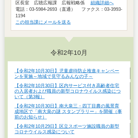
区長室 広聴広報課 広報戦略係
組織詳細へ
電話：03-5984-2693（直通） ファクス：03-3993-
1194
この担当課にメールを送る
令和2年10月
【令和2年10月30日】児童虐待防止推進キャンペー
ンを実施～地域で見守るみんなの子～
【令和2年10月30日】区内サービス付き高齢者住宅
の入居者および職員の新型コロナウイルス感染につ
いて（第3報）
【令和2年10月30日】南大泉三・四丁目農の風景育
成地区で「南大泉の謎 スタンプラリー」を開催（事
前のお知らせ）
【令和2年10月29日】区立スポーツ施設職員の新型
コロナウイルス感染について