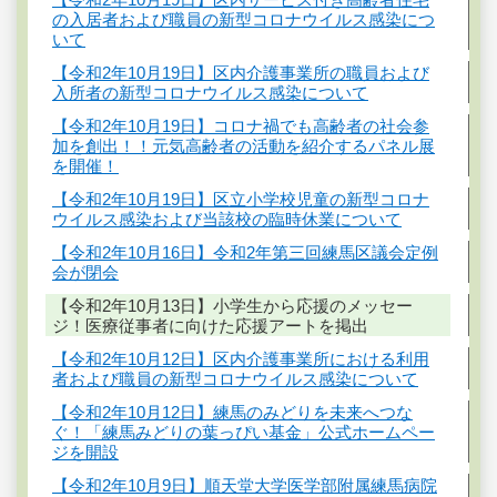
の入居者および職員の新型コロナウイルス感染につ
いて
【令和2年10月19日】区内介護事業所の職員および
入所者の新型コロナウイルス感染について
【令和2年10月19日】コロナ禍でも高齢者の社会参
加を創出！！元気高齢者の活動を紹介するパネル展
を開催！
【令和2年10月19日】区立小学校児童の新型コロナ
ウイルス感染および当該校の臨時休業について
【令和2年10月16日】令和2年第三回練馬区議会定例
会が閉会
【令和2年10月13日】小学生から応援のメッセー
ジ！医療従事者に向けた応援アートを掲出
【令和2年10月12日】区内介護事業所における利用
者および職員の新型コロナウイルス感染について
【令和2年10月12日】練馬のみどりを未来へつな
ぐ！「練馬みどりの葉っぴい基金」公式ホームペー
ジを開設
【令和2年10月9日】順天堂大学医学部附属練馬病院