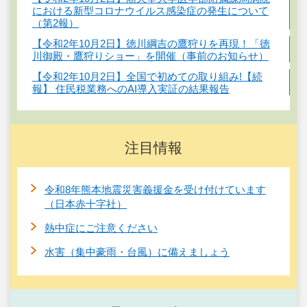
における新型コロナウイルス感染症の発生について
（第2報）
【令和2年10月2日】徳川綱吉の鷹狩りを再現！「徳
川御殿・鷹狩りショー」を開催（事前のお知らせ）
【令和2年10月2日】全国で初めての取り組み!【続
報】 住民税業務へのAI導入実証の結果報告
注目情報
令和8年熊本地震災害義援金を受け付けています
（日本赤十字社）
熱中症にご注意ください
水害（集中豪雨・台風）に備えましょう