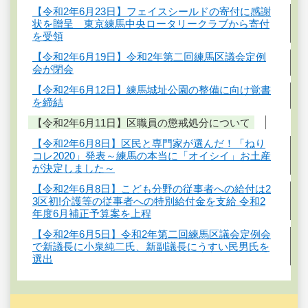
【令和2年6月23日】フェイスシールドの寄付に感謝
状を贈呈 東京練馬中央ロータリークラブから寄付
を受領
【令和2年6月19日】令和2年第二回練馬区議会定例
会が閉会
【令和2年6月12日】練馬城址公園の整備に向け覚書
を締結
【令和2年6月11日】区職員の懲戒処分について
【令和2年6月8日】区民と専門家が選んだ！「ねり
コレ2020」発表～練馬の本当に「オイシイ」お土産
が決定しました～
【令和2年6月8日】こども分野の従事者への給付は2
3区初!介護等の従事者への特別給付金を支給 令和2
年度6月補正予算案を上程
【令和2年6月5日】令和2年第二回練馬区議会定例会
で新議長に小泉純二氏、新副議長にうすい民男氏を
選出