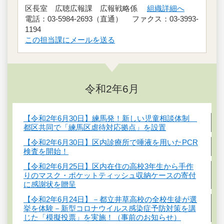
区長室 広聴広報課 広報戦略係
組織詳細へ
電話：03-5984-2693（直通） ファクス：03-3993-
1194
この担当課にメールを送る
令和2年6月
【令和2年6月30日】練馬発！新しい児童相談体制
都区共同で「練馬区虐待対応拠点」を設置
【令和2年6月30日】区内診療所で唾液を用いたPCR
検査を開始！
【令和2年6月25日】区内在住の高校3年生から手作
りのマスク・ポケットティッシュ収納ケースの寄付
に感謝状を贈呈
【令和2年6月24日】－都立井草高校の全校生徒が選
挙を体験－新型コロナウイルス感染症予防対策を講
じた「模擬投票」を実施！（事前のお知らせ）