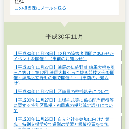
1194
この担当課にメールを送る
平成30年11月
【平成30年11月28日】12月の障害者週間にあわせた
イベントを開催！（事前のお知らせ）
【平成30年11月27日】練馬の伝統野菜 練馬大根を引
っこ抜け！第12回 練馬大根引っこ抜き競技大会を開
催～練馬区立野町の畑で開催！～（事前のお知ら
せ）
【平成30年11月27日】区職員の懲戒処分について
【平成30年11月27日】上場株式等に係る配当所得等
に関する特別区民税・都民税の税額算定誤りについ
て
【平成30年11月26日】自立と社会参加に向けた第一
歩！特別支援学校で選挙の学習と模擬投票を実施