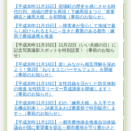
【平成30年11月15日】宿場町の歴史を感じさせる時
代行列、地域の歴史を再現！下練馬宿まつり「将軍
綱吉と練馬大根」を初開催（事前のお知らせ）
【平成30年11月15日】～障害者が安心して地域で暮
らし続けられるまちに～生きた農業のある都市・練
馬で農福連携を推進
【平成30年11月15日】11月22日（いい夫婦の日）に
記念写真撮影スポットを特別設置！（事前のお知ら
せ）
【平成30年11月14日】楽しみながら相互理解を深め
よう！第2回「ねりまユニバーサルフェス」を開催
（事前のお知らせ）
【平成30年11月14日】女性目線を活かした防災体制
の推進 女性防災リーダー育成講座を開催します！
（事前のお知らせ）
【平成30年11月13日】幻の「練馬大根」を入手でき
る機会到来！～JA東京あおば農業祭で特別販売しま
す～（事前のお知らせ）
【平成30年11月12日】～都市農地保全推進自治体協
議会が国に要望書を提出～都市農地を守り豊かさと