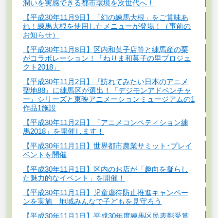
潤いを実感できる都市環境を次世代へ！
【平成30年11月9日】「幻の練馬大根」をご賞味あ
れ！練馬大根を使用したメニューが登場！（事前の
お知らせ）
【平成30年11月8日】区内和菓子店等と練馬産の栗
がコラボレーション！「ねりま和菓子の里プロジェ
クト2018」
【平成30年11月2日】『訪れてみたい日本のアニメ
聖地88』に練馬区が選出！『デジモンアドベンチャ
ー』シリーズと東映アニメーションミュージアムの1
作品1施設
【平成30年11月2日】「アニメコンペティション練
馬2018」を開催します！
【平成30年11月1日】世界都市農業サミット･プレイ
ベントを開催
【平成30年11月1日】区内のお店が「趣向を凝らし
た魅力的なイベント」を開催！
【平成30年11月1日】児童虐待防止推進キャンペー
ンを実施 地域みんなで子どもを見守ろう
【平成30年11月1日】平成30年度練馬区民表彰受賞