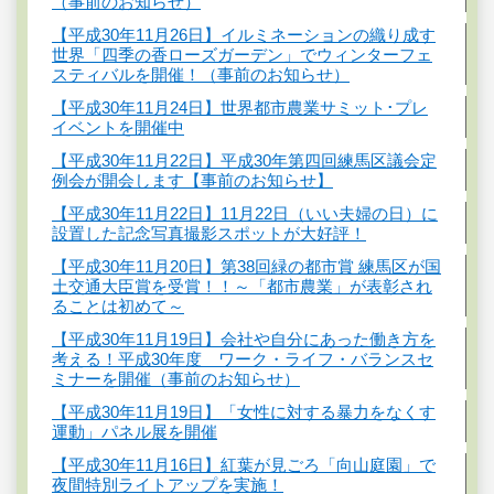
（事前のお知らせ）
【平成30年11月26日】イルミネーションの織り成す
世界「四季の香ローズガーデン」でウィンターフェ
スティバルを開催！（事前のお知らせ）
【平成30年11月24日】世界都市農業サミット･プレ
イベントを開催中
【平成30年11月22日】平成30年第四回練馬区議会定
例会が開会します【事前のお知らせ】
【平成30年11月22日】11月22日（いい夫婦の日）に
設置した記念写真撮影スポットが大好評！
【平成30年11月20日】第38回緑の都市賞 練馬区が国
土交通大臣賞を受賞！！～「都市農業」が表彰され
ることは初めて～
【平成30年11月19日】会社や自分にあった働き方を
考える！平成30年度 ワーク・ライフ・バランスセ
ミナーを開催（事前のお知らせ）
【平成30年11月19日】「女性に対する暴力をなくす
運動」パネル展を開催
【平成30年11月16日】紅葉が見ごろ「向山庭園」で
夜間特別ライトアップを実施！