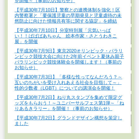
を開催～（事前のお知らせ）
【平成30年7月10日】警察との連携体制を強化！区
内警察署と「要保護児童の早期発見と児童虐待の未
然防止に向けた情報共有等に関する協定」を締結
【平成30年7月10日】分室特別展「元気いっぱ
い！！ばばばあちゃん 絵本作家・さとうわきこ
展」を開催
【平成30年7月9日】東京2020オリンピック・パラリ
ンピック競技大会に向けた2年前イベント夏休み親子
パラリンピック競技体験会を開催します！（事前の
お知らせ）
【平成30年7月3日】「多様な性ってなんだろう？～
互いのちがいを受け入れあえる社会を目指して～」
性的少数者（LGBT）についての講演会を開催！
【平成30年7月2日】ねり丸スタンプを集めて限定グ
ッズをもらおう！～ユニバーサルフェス第1弾～「ね
りあるきラリー」を開催！（事前のお知らせ）
【平成30年7月2日】グランドデザイン構想を策定し
ました