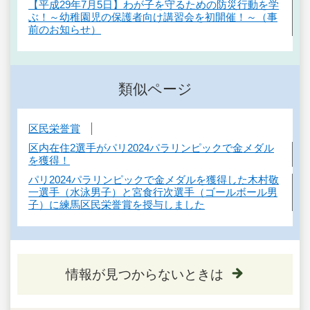
【平成29年7月5日】わが子を守るための防災行動を学
ぶ！～幼稚園児の保護者向け講習会を初開催！～（事
前のお知らせ）
類似ページ
区民栄誉賞
区内在住2選手がパリ2024パラリンピックで金メダル
を獲得！
パリ2024パラリンピックで金メダルを獲得した木村敬
一選手（水泳男子）と宮食行次選手（ゴールボール男
子）に練馬区民栄誉賞を授与しました
情報が見つからないときは