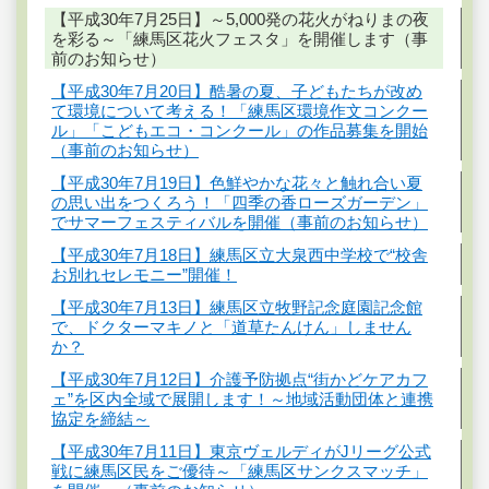
【平成30年7月25日】～5,000発の花火がねりまの夜
を彩る～「練馬区花火フェスタ」を開催します（事
前のお知らせ）
【平成30年7月20日】酷暑の夏、子どもたちが改め
て環境について考える！「練馬区環境作文コンクー
ル」「こどもエコ・コンクール」の作品募集を開始
（事前のお知らせ）
【平成30年7月19日】色鮮やかな花々と触れ合い夏
の思い出をつくろう！「四季の香ローズガーデン」
でサマーフェスティバルを開催（事前のお知らせ）
【平成30年7月18日】練馬区立大泉西中学校で“校舎
お別れセレモニー”開催！
【平成30年7月13日】練馬区立牧野記念庭園記念館
で、ドクターマキノと「道草たんけん」しません
か？
【平成30年7月12日】介護予防拠点“街かどケアカフ
ェ”を区内全域で展開します！～地域活動団体と連携
協定を締結～
【平成30年7月11日】東京ヴェルディがJリーグ公式
戦に練馬区民をご優待～「練馬区サンクスマッチ」