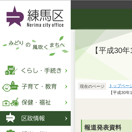
【平成30
トップペー
現在のページ
【平成30
報道発表資料