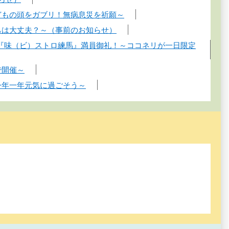
どもの頭をガブリ！無病息災を祈願～
ちは大丈夫？～（事前のお知らせ）
イベント『味（ビ）ストロ練馬』満員御礼！～ココネリが一日限定
で開催～
今年一年元気に過ごそう～