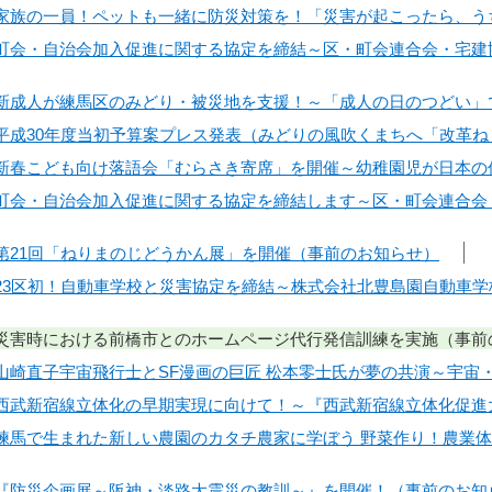
日】家族の一員！ペットも一緒に防災対策を！「災害が起こったら、
日】町会・自治会加入促進に関する協定を締結～区・町会連合会・宅
日】新成人が練馬区のみどり・被災地を支援！～「成人の日のつどい
日】平成30年度当初予算案プレス発表（みどりの風吹くまちへ「改革
日】新春こども向け落語会「むらさき寄席」を開催～幼稚園児が日本
日】町会・自治会加入促進に関する協定を締結します～区・町会連合
日】第21回「ねりまのじどうかん展」を開催（事前のお知らせ）
日】23区初！自動車学校と災害協定を締結～株式会社北豊島園自動
日】災害時における前橋市とのホームページ代行発信訓練を実施（事
日】山崎直子宇宙飛行士とSF漫画の巨匠 松本零士氏が夢の共演～宇
日】西武新宿線立体化の早期実現に向けて！～『西武新宿線立体化促
日】練馬で生まれた新しい農園のカタチ農家に学ぼう 野菜作り！農
日】『防災企画展～阪神・淡路大震災の教訓～』を開催！（事前のお知