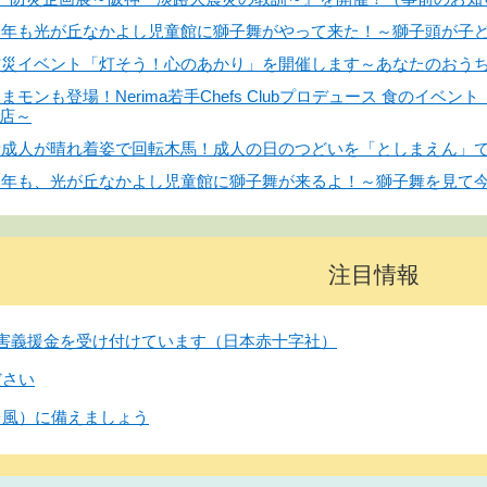
】今年も光が丘なかよし児童館に獅子舞がやって来た！～獅子頭が子
】防災イベント「灯そう！心のあかり」を開催します～あなたのおう
くまモンも登場！Nerima若手Chefs Clubプロデュース 食の
店～
】新成人が晴れ着姿で回転木馬！成人の日のつどいを「としまえん」
】今年も、光が丘なかよし児童館に獅子舞が来るよ！～獅子舞を見て
注目情報
害義援金を受け付けています（日本赤十字社）
ださい
台風）に備えましょう