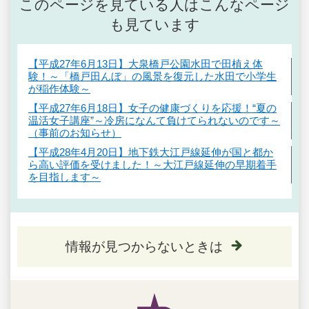
このページを見ている人はこんなページ
も見ています
【平成27年6月13日】大泉橋戸公園水田で田植え体
験！～「橋戸田んぼ」の風景を復元した水田で小学生
が稲作体験～
【平成27年6月18日】女子の健康づくりを応援！“夏の
温活女子講座”～冷房になんて負けてられないのです～
（事前のお知らせ）
【平成28年4月20日】地下鉄大江戸線延伸が国と都か
ら高い評価を受けました！～大江戸線延伸の早期着手
を目指します～
情報が見つからないときは