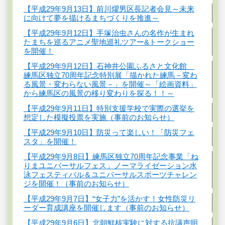
【平成29年9月13日】前川燿男区長記者会見～未来
に向けて夢を描けるまちづくりを推進～
【平成29年9月12日】手塚治虫さんの名作が生まれ
たまちを巡るアニメ聖地巡礼ツアー&トークショー
を開催！
【平成29年9月12日】石神井公園ふるさと文化館
練馬区独立70周年記念特別展「描かれた練馬－変わ
る風景・変わらない風景－」を開催～「絵画資料」
から練馬区の風景の移り変わりを探る！！～
【平成29年9月11日】特別支援学校で実際の選挙を
想定した模擬投票を実施（事前のお知らせ）
【平成29年9月10日】防災って楽しい！「防災フェ
スタ」を開催！
【平成29年9月8日】練馬区独立70周年記念事業「ね
りまユニバーサルフェス」ノーマライゼーション水
泳フェスティバル＆ユニバーサルスポーツチャレン
ジを開催！（事前のお知らせ）
【平成29年9月7日】“女子力”を活かす！女性防災リ
ーダー育成講座を開催します（事前のお知らせ）
【平成29年9月6日】北朝鮮核実験に対する抗議声明