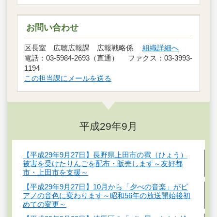
お問い合わせ
区長室 広聴広報課 広報戦略係
組織詳細へ
電話：03-5984-2693（直通） ファクス：03-3993-
1194
この担当課にメールを送る
平成29年9月
【平成29年9月27日】長野県上田市の雹（ひょう）
被害を受けたりんごを配布・販売します～友好都
市・上田市を支援～
【平成29年9月27日】10月から「夕べの音楽」がピ
アノの音色に変わります～昭和56年の放送開始後初
めての変更～