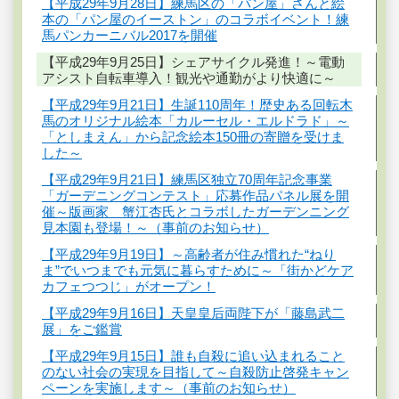
【平成29年9月28日】練馬区の「パン屋」さんと絵
本の「パン屋のイーストン」のコラボイベント！練
馬パンカーニバル2017を開催
【平成29年9月25日】シェアサイクル発進！～電動
アシスト自転車導入！観光や通勤がより快適に～
【平成29年9月21日】生誕110周年！歴史ある回転木
馬のオリジナル絵本「カルーセル・エルドラド」～
「としまえん」から記念絵本150冊の寄贈を受けま
した～
【平成29年9月21日】練馬区独立70周年記念事業
「ガーデニングコンテスト」応募作品パネル展を開
催～版画家 蟹江杏氏とコラボしたガーデンニング
見本園も登場！～（事前のお知らせ）
【平成29年9月19日】～高齢者が住み慣れた“ねり
ま”でいつまでも元気に暮らすために～「街かどケア
カフェつつじ」がオープン！
【平成29年9月16日】天皇皇后両陛下が「藤島武二
展」をご鑑賞
【平成29年9月15日】誰も自殺に追い込まれること
のない社会の実現を目指して～自殺防止啓発キャン
ペーンを実施します～（事前のお知らせ）