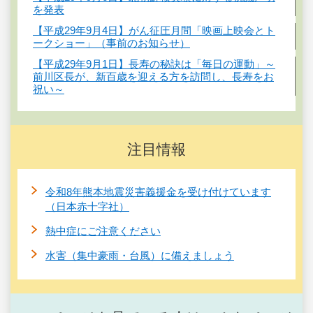
を発表
【平成29年9月4日】がん征圧月間「映画上映会とト
ークショー」（事前のお知らせ）
【平成29年9月1日】長寿の秘訣は「毎日の運動」～
前川区長が、新百歳を迎える方を訪問し、長寿をお
祝い～
注目情報
令和8年熊本地震災害義援金を受け付けています
（日本赤十字社）
熱中症にご注意ください
水害（集中豪雨・台風）に備えましょう