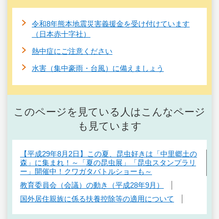
令和8年熊本地震災害義援金を受け付けています
（日本赤十字社）
熱中症にご注意ください
水害（集中豪雨・台風）に備えましょう
このページを見ている人はこんなページ
も見ています
【平成29年8月2日】この夏、昆虫好きは「中里郷土の
森」に集まれ！～「夏の昆虫展」「昆虫スタンプラリ
ー」開催中！クワガタバトルショーも～
教育委員会（会議）の動き（平成28年9月）
国外居住親族に係る扶養控除等の適用について