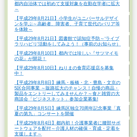
都内自治体では初めて支援対象を在勤在学者に拡大
～
【平成29年8月21日】小学生がユニバーサルデザイ
ンを学ぶ～高齢者、障害者、子育て世代のバリア等
を体験～
【平成29年8月21日】図書館で認知症予防～‘ライブ
ラリハビリ’活動をしてみよう！（事前のお知らせ）
【平成29年8月10日】都内では珍しい『サツマイモ
の花』が開花！
【平成29年8月10日】ねりまの食育応援店を募集
中！
【平成29年8月8日】練馬・板橋・北・豊島・文京の
5区合同事業 ～販路拡大のチャンス！自慢の商品・
製品をエントリーしてみませんか？～食と雑貨の大
商談会「ビジネスネット」参加企業募集!
【平成29年8月5日】練馬区独立70周年記念事業「真
夏の第九」コンサートを開催
【平成29年8月4日】都内初！介護事業者に腰部サポ
ートウェアを配付～介護人材の確保・育成・定着を
支援します～