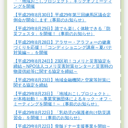
「「地域おこしプロジェクト」キックオフミーティ
ングを開催
【平成29年8月30日】平成29年第三回練馬区議会定
例会が開会します（事前のお知らせ）
【平成29年8月29日】誰でも楽しく体験できる「防
災フェスタ」を開催！（事前のお知らせ）
【平成29年8月28日】アラサー・アラフォーの健康
づくりを応援！「コンディショニング講座～夏バテ
対策編～」を開催
【平成29年8月24日】23区初！コメリと災害協定を
締結～NPO法人コメリ災害対策センターと災害時の
物資供給等に関する協定を締結～
【平成29年8月23日】地域金融機関と空家等対策に
関する協定を締結
【平成29年8月23日】「地域おこしプロジェクト」
が本格始動！～事業実施団体によるキック・オフ・
ミーティングを開催！～（事前のお知らせ）
【平成29年8月22日】「乳幼児の保護者向け防災講
習会」を開催！（事前のお知らせ）
【平成29年8月22日】骨髄ドナー支援事業を開始～