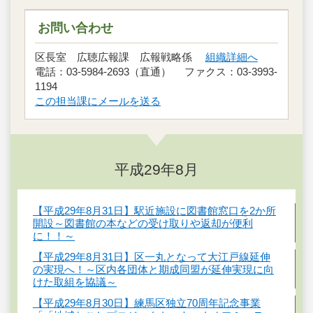
お問い合わせ
区長室 広聴広報課 広報戦略係
組織詳細へ
電話：03-5984-2693（直通） ファクス：03-3993-
1194
この担当課にメールを送る
平成29年8月
【平成29年8月31日】駅近施設に図書館窓口を2か所
開設～図書館の本などの受け取りや返却が便利
に！！～
【平成29年8月31日】区一丸となって大江戸線延伸
の実現へ！～区内各団体と期成同盟が延伸実現に向
けた取組を協議～
【平成29年8月30日】練馬区独立70周年記念事業