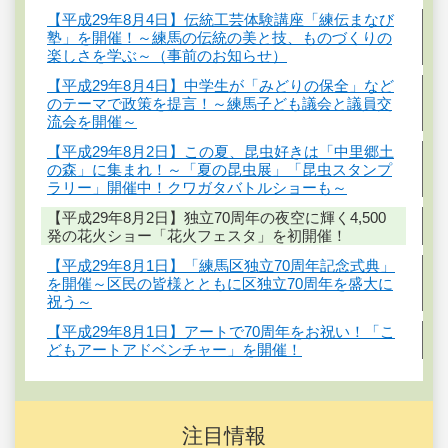
【平成29年8月4日】伝統工芸体験講座「練伝まなび
塾」を開催！～練馬の伝統の美と技、ものづくりの
楽しさを学ぶ～（事前のお知らせ）
【平成29年8月4日】中学生が「みどりの保全」など
のテーマで政策を提言！～練馬子ども議会と議員交
流会を開催～
【平成29年8月2日】この夏、昆虫好きは「中里郷土
の森」に集まれ！～「夏の昆虫展」「昆虫スタンプ
ラリー」開催中！クワガタバトルショーも～
【平成29年8月2日】独立70周年の夜空に輝く4,500
発の花火ショー「花火フェスタ」を初開催！
【平成29年8月1日】「練馬区独立70周年記念式典」
を開催～区民の皆様とともに区独立70周年を盛大に
祝う～
【平成29年8月1日】アートで70周年をお祝い！「こ
どもアートアドベンチャー」を開催！
注目情報