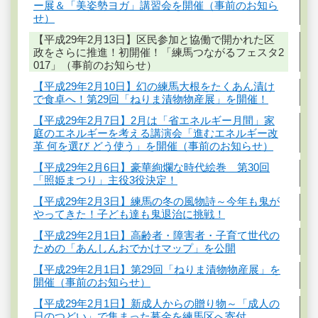
ー展＆「美姿勢ヨガ」講習会を開催（事前のお知ら
せ）
【平成29年2月13日】区民参加と協働で開かれた区
政をさらに推進！初開催！「練馬つながるフェスタ2
017」（事前のお知らせ）
【平成29年2月10日】幻の練馬大根をたくあん漬け
で食卓へ！第29回「ねりま漬物物産展」を開催！
【平成29年2月7日】2月は「省エネルギー月間」家
庭のエネルギーを考える講演会「進むエネルギー改
革 何を選び どう使う」を開催（事前のお知らせ）
【平成29年2月6日】豪華絢爛な時代絵巻 第30回
「照姫まつり」主役3役決定！
【平成29年2月3日】練馬の冬の風物詩～今年も鬼が
やってきた！子ども達も鬼退治に挑戦！
【平成29年2月1日】高齢者・障害者・子育て世代の
ための「あんしんおでかけマップ」を公開
【平成29年2月1日】第29回「ねりま漬物物産展」を
開催（事前のお知らせ）
【平成29年2月1日】新成人からの贈り物～「成人の
日のつどい」で集まった募金を練馬区へ寄付