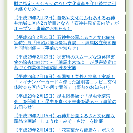
財に指定～かけがえのない文化遺産を守り後世に引
き継ぐために～
【平成29年2月22日】自然や文化にふれあえる石神
井地域に区内2カ所目となる「石神井観光案内所」が
オープン（事前のお知らせ）
【平成29年2月21日】石神井公園ふるさと文化館分
室特別展「田沼武能肖像写真展」～練馬区立美術館
と同時開催～（事前のお知らせ）
【平成29年2月20日】災害時のスムーズな道路障害
物の除去に向けて～「練馬土木協会」が災害協定に
基づく作業体制確認訓練を実施
【平成29年2月16日】全国初！意外と簡単！実感！
「マイナンバーカードを使った証明書コンビニ交付
体験会を区内17か所で開催」（事前のお知らせ）
【平成29年2月15日】昆虫図書館で「昆虫食講演
会」を開催！～昆虫を食べる未来を語る～（事前の
お知らせ）
【平成29年2月15日】石神井公園ふるさと文化館収
蔵品企画展「しょうゆ・みそ・さけ」を開催
【平成29年2月14日】「花言葉から健康を」ポスタ