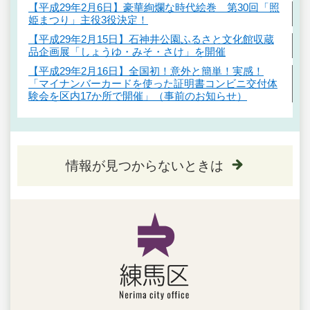
【平成29年2月6日】豪華絢爛な時代絵巻 第30回「照
姫まつり」主役3役決定！
【平成29年2月15日】石神井公園ふるさと文化館収蔵
品企画展「しょうゆ・みそ・さけ」を開催
【平成29年2月16日】全国初！意外と簡単！実感！
「マイナンバーカードを使った証明書コンビニ交付体
験会を区内17か所で開催」（事前のお知らせ）
情報が見つからないときは