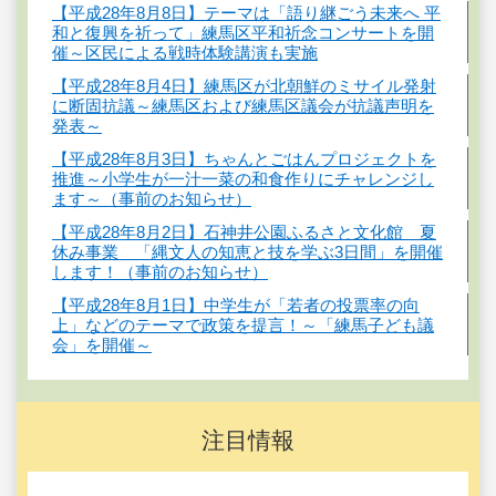
【平成28年8月8日】テーマは「語り継ごう未来へ 平
和と復興を祈って」練馬区平和祈念コンサートを開
催～区民による戦時体験講演も実施
【平成28年8月4日】練馬区が北朝鮮のミサイル発射
に断固抗議～練馬区および練馬区議会が抗議声明を
発表～
【平成28年8月3日】ちゃんとごはんプロジェクトを
推進～小学生が一汁一菜の和食作りにチャレンジし
ます～（事前のお知らせ）
【平成28年8月2日】石神井公園ふるさと文化館 夏
休み事業 「縄文人の知恵と技を学ぶ3日間」を開催
します！（事前のお知らせ）
【平成28年8月1日】中学生が「若者の投票率の向
上」などのテーマで政策を提言！～「練馬子ども議
会」を開催～
注目情報