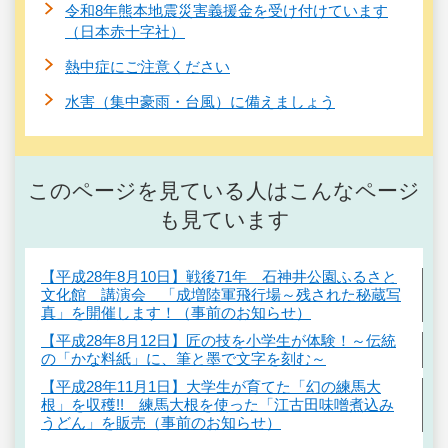
令和8年熊本地震災害義援金を受け付けています
（日本赤十字社）
熱中症にご注意ください
水害（集中豪雨・台風）に備えましょう
このページを見ている人はこんなページ
も見ています
【平成28年8月10日】戦後71年 石神井公園ふるさと
文化館 講演会 「成増陸軍飛行場～残された秘蔵写
真」を開催します！（事前のお知らせ）
【平成28年8月12日】匠の技を小学生が体験！～伝統
の「かな料紙」に、筆と墨で文字を刻む～
【平成28年11月1日】大学生が育てた「幻の練馬大
根」を収穫!! 練馬大根を使った「江古田味噌煮込み
うどん」を販売（事前のお知らせ）