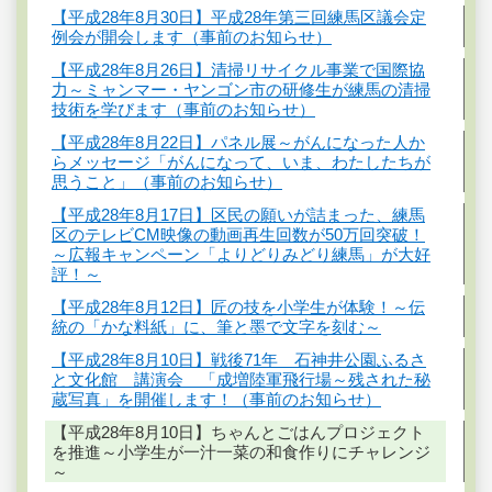
【平成28年8月30日】平成28年第三回練馬区議会定
例会が開会します（事前のお知らせ）
【平成28年8月26日】清掃リサイクル事業で国際協
力～ミャンマー・ヤンゴン市の研修生が練馬の清掃
技術を学びます（事前のお知らせ）
【平成28年8月22日】パネル展～がんになった人か
らメッセージ「がんになって、いま、わたしたちが
思うこと」（事前のお知らせ）
【平成28年8月17日】区民の願いが詰まった、練馬
区のテレビCM映像の動画再生回数が50万回突破！
～広報キャンペーン「よりどりみどり練馬」が大好
評！～
【平成28年8月12日】匠の技を小学生が体験！～伝
統の「かな料紙」に、筆と墨で文字を刻む～
【平成28年8月10日】戦後71年 石神井公園ふるさ
と文化館 講演会 「成増陸軍飛行場～残された秘
蔵写真」を開催します！（事前のお知らせ）
【平成28年8月10日】ちゃんとごはんプロジェクト
を推進～小学生が一汁一菜の和食作りにチャレンジ
～