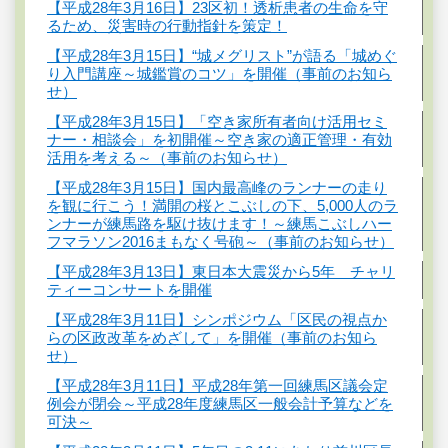
【平成28年3月16日】23区初！透析患者の生命を守
るため、災害時の行動指針を策定！
【平成28年3月15日】“城メグリスト”が語る「城めぐ
り入門講座～城鑑賞のコツ」を開催（事前のお知ら
せ）
【平成28年3月15日】「空き家所有者向け活用セミ
ナー・相談会」を初開催～空き家の適正管理・有効
活用を考える～（事前のお知らせ）
【平成28年3月15日】国内最高峰のランナーの走り
を観に行こう！満開の桜とこぶしの下、5,000人のラ
ンナーが練馬路を駆け抜けます！～練馬こぶしハー
フマラソン2016まもなく号砲～（事前のお知らせ）
【平成28年3月13日】東日本大震災から5年 チャリ
ティーコンサートを開催
【平成28年3月11日】シンポジウム「区民の視点か
らの区政改革をめざして」を開催（事前のお知ら
せ）
【平成28年3月11日】平成28年第一回練馬区議会定
例会が閉会～平成28年度練馬区一般会計予算などを
可決～