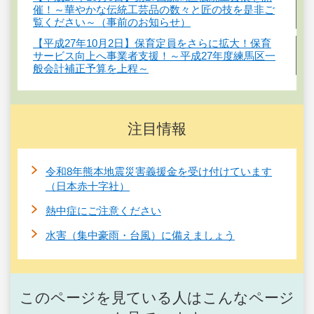
催！～華やかな伝統工芸品の数々と匠の技を是非ご
覧ください～（事前のお知らせ）
【平成27年10月2日】保育定員をさらに拡大！保育
サービス向上へ事業者支援！～平成27年度練馬区一
般会計補正予算を上程～
注目情報
令和8年熊本地震災害義援金を受け付けています
（日本赤十字社）
熱中症にご注意ください
水害（集中豪雨・台風）に備えましょう
このページを見ている人はこんなページ