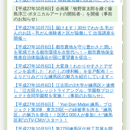
【平成27年10月8日】企画展「牧野富太郎を継ぐ藤
島淳三-ボタニカルアートの開拓者-」を開催（事前
のお知らせ）
【平成27年10月7日】届けます！30分でわかる 乳が
んのお話～乳がん体験者と区が協働して 出張講座を
開催～
【平成27年10月6日】都市農地を守り豊かさと潤い
を実感できる都市環境を次世代へ！～都市農地保全
推進自治体協議会が国に要望書を提出～
【平成27年10月6日】大変身！わかりやすさとデザ
インを追求した「わたしの便利帳」を全戸配布！～
よりどりみどりな練馬区の魅力を紹介しています～
【平成27年10月6日】江古田の3大学が練馬区と連携
し「江古田カレッジトライアングル」学園祭プロジ
ェクト合同学園祭を実施！（事前のお知らせ）
【平成27年10月6日】「Yori Dori Midori 練馬」プロ
ジェクト第3弾 東京23区一の緑被率を誇る『練馬
区』の魅力を発信！！区民1,000人が参加した“練馬
区初”のTV-CMがスタート！
【平成27年10月5日】第27回練馬区伝統工芸展を開