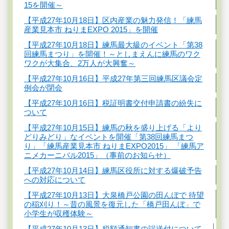
15を開催～
【平成27年10月18日】区内産業の魅力発信！「練馬
産業見本市 ねりまEXPO 2015」を開催
【平成27年10月18日】練馬最大級のイベント「第38
回練馬まつり」を開催！～としまえんに練馬のワク
ワクが大集合、2万人が大興奮～
【平成27年10月16日】平成27年第三回練馬区議会定
例会が閉会
【平成27年10月16日】税証明書交付申請書の紛失に
ついて
【平成27年10月15日】練馬の秋を盛り上げる「より
どりみどり」なイベントを開催「第38回練馬まつ
り」「練馬産業見本市 ねりまEXPO2015」 「練馬ア
ニメカーニバル2015」（事前のお知らせ）
【平成27年10月14日】練馬区役所に対する爆破予告
への対応について
【平成27年10月13日】大泉橋戸公園の田んぼで 待望
の稲刈り！～昔の風景を復元した「橋戸田んぼ」で
小学生が収穫体験～
【平成27年10月13日】税額通知書の誤送付について