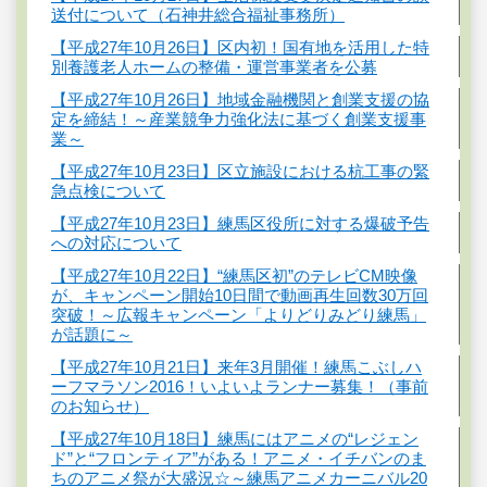
送付について（石神井総合福祉事務所）
【平成27年10月26日】区内初！国有地を活用した特
別養護老人ホームの整備・運営事業者を公募
【平成27年10月26日】地域金融機関と創業支援の協
定を締結！～産業競争力強化法に基づく創業支援事
業～
【平成27年10月23日】区立施設における杭工事の緊
急点検について
【平成27年10月23日】練馬区役所に対する爆破予告
への対応について
【平成27年10月22日】“練馬区初”のテレビCM映像
が、キャンペーン開始10日間で動画再生回数30万回
突破！～広報キャンペーン「よりどりみどり練馬」
が話題に～
【平成27年10月21日】来年3月開催！練馬こぶしハ
ーフマラソン2016！いよいよランナー募集！（事前
のお知らせ）
【平成27年10月18日】練馬にはアニメの“レジェン
ド”と“フロンティア”がある！アニメ・イチバンのま
ちのアニメ祭が大盛況☆～練馬アニメカーニバル20