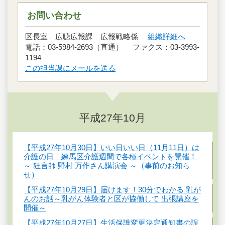
お問い合わせ
区長室 広聴広報課 広報戦略係
組織詳細へ
電話：03-5984-2693（直通） ファクス：03-3993-
1194
この担当課にメールを送る
平成27年10月
【平成27年10月30日】いい日いい日（11月11日）は
介護の日 練馬区介護週間で各種イベントを開催！
～ 狂言師 野村 万作さん講演会 ～（事前のお知ら
せ）
【平成27年10月29日】届けます！30分でわかる 乳が
んのお話～乳がん体験者と区が協働して 出張講座を
開催～
【平成27年10月27日】生活保護変更決定通知書の誤