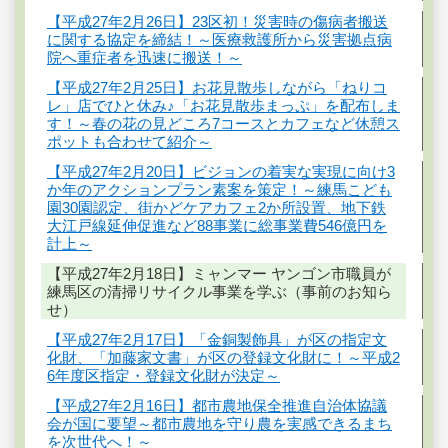
【平成27年2月26日】23区初！災害時の傷病者搬送
に関する協定を締結！～医療救護所から災害拠点病
院へ重症者を迅速に搬送！～
【平成27年2月25日】お花見散歩しながら「ねりコ
レ」店でひと休み♪「お花見散歩まっぷ」を配布しま
す！～春の花の見どころ7コースとカフェなど休憩ス
ポットも合わせて紹介～
【平成27年2月20日】ビジョンの着実な実現に向け3
か年のアクションプラン素案を策定！～練馬こども
園30園認定、街かどケアカフェ2か所設置、地下鉄
大江戸線延伸促進など88事業に総事業費546億円を
計上～
【平成27年2月18日】ミャンマー ヤンゴン市職員が
練馬区の清掃リサイクル事業を学ぶ（事前のお知ら
せ）
【平成27年2月17日】「金銅製飾具」が区の指定文
化財、「加藤家文書」が区の登録文化財に！～平成2
6年度区指定・登録文化財が決定～
【平成27年2月16日】都市農地保全推進自治体協議
会が国に要望～都市農地を守り農を実感できるまち
を次世代へ！～