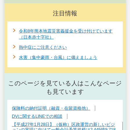
注目情報
令和8年熊本地震災害義援金を受け付けています
（日本赤十字社）
熱中症にご注意ください
水害（集中豪雨・台風）に備えましょう
このページを見ている人はこんなページ
も見ています
保険料の納付証明（融資・在留資格他）
DVに関するLINEでの相談
【平成27年1月28日】（仮称）区政運営の新しいビジ
ョンの実現に向けて一般会計予算規模は2,445憶9,718