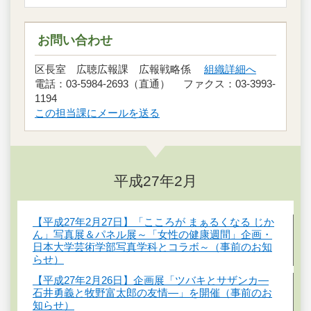
お問い合わせ
区長室 広聴広報課 広報戦略係
組織詳細へ
電話：03-5984-2693（直通） ファクス：03-3993-
1194
この担当課にメールを送る
平成27年2月
【平成27年2月27日】「こころが まぁるくなる じか
ん」写真展＆パネル展～「女性の健康週間」企画・
日本大学芸術学部写真学科とコラボ～（事前のお知
らせ）
【平成27年2月26日】企画展「ツバキとサザンカ―
石井勇義と牧野富太郎の友情―」を開催（事前のお
知らせ）