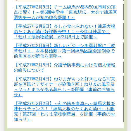
【平成27年2月9日】チーム練馬が都内50区市町の頂
点に耀く！～第6回中学生「東京駅伝」大会で練馬区
選抜チームが初の総合優勝！～
【平成27年2月6日】今しか食べられない！練馬大根
のたくあん漬け好評販売中！！～今年は練馬で！
「ねりま漬物物産展」が2月8日まで開催～
【平成27年2月6日】新しいビジョンを羅針盤に「改
革ねりま」を本格始動～第一回練馬区議会定例会で
前川区長が所信を表明～
【平成27年2月5日】介護予防事業における個人情報
の紛失について
【平成27年2月4日】ねりまがもっと好きになる写真
展を区民とデザイナーが協働企画！ねりまの風景展
－ソラとまちがある暮らし－を開催（事前のお知ら
せ）
【平成27年2月2日】～幻の味を食卓へ～練馬大根を
味わうチャンス！『練馬大根のたくあん漬け』も販
売！第27回「ねりま漬物物産展」を開催（事前のお
知らせ）