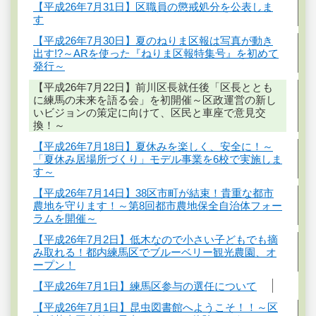
【平成26年7月31日】区職員の懲戒処分を公表しま
す
【平成26年7月30日】夏のねりま区報は写真が動き
出す!?～ARを使った『ねりま区報特集号』を初めて
発行～
【平成26年7月22日】前川区長就任後「区長ととも
に練馬の未来を語る会」を初開催～区政運営の新し
いビジョンの策定に向けて、区民と車座で意見交
換！～
【平成26年7月18日】夏休みを楽しく、安全に！～
「夏休み居場所づくり」モデル事業を6校で実施しま
す～
【平成26年7月14日】38区市町が結束！貴重な都市
農地を守ります！～第8回都市農地保全自治体フォー
ラムを開催～
【平成26年7月2日】低木なので小さい子どもでも摘
み取れる！都内練馬区でブルーベリー観光農園、オ
ープン！
【平成26年7月1日】練馬区参与の選任について
【平成26年7月1日】昆虫図書館へようこそ！！～区