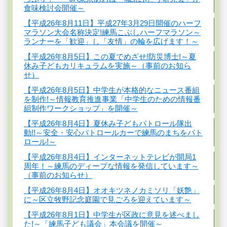
食味検討会開催～
【平成26年8月11日】平成27年3月29日開催のハーフ
マラソン大会名称決定!練馬こぶしハーフマラソン～
ランナーを「歓迎」し「友情」の輪を広げます！～
【平成26年8月5日】この夏でめざせ!防災博士!～夏
休み子どもカリキュラムを実施～（事前のお知ら
せ）
【平成26年8月5日】中学生が本格的なニュース番組
を制作!～情報教育推進事業「中学生のための情報番
組制作ワークショップ」を開催～
【平成26年8月4日】夏休み子どもパトロール隊出
動!!～安全・安心パトロールカーで練馬のまちをパト
ロール!～
【平成26年8月4日】インターネットテレビが開局1
周年！～練馬のディープな情報を発信しています～
（事前のお知らせ）
【平成26年8月4日】オオキツネノカミソリ「妖艶」
に～区立牧野記念庭園で見ごろを迎えています～
【平成26年8月1日】中学生が区政に意見を述べまし
た!～「練馬子ども議会」本会議を開催～