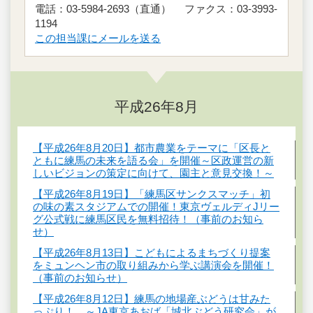
電話：03-5984-2693（直通） ファクス：03-3993-
1194
この担当課にメールを送る
平成26年8月
【平成26年8月20日】都市農業をテーマに「区長と
ともに練馬の未来を語る会」を開催～区政運営の新
しいビジョンの策定に向けて、園主と意見交換！～
【平成26年8月19日】「練馬区サンクスマッチ」初
の味の素スタジアムでの開催！東京ヴェルディJリー
グ公式戦に練馬区民を無料招待！（事前のお知ら
せ）
【平成26年8月13日】こどもによるまちづくり提案
をミュンヘン市の取り組みから学ぶ講演会を開催！
（事前のお知らせ）
【平成26年8月12日】練馬の地場産ぶどうは甘みた
っぷり！ ～JA東京あおば「城北ぶどう研究会」が