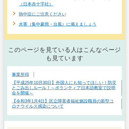
（日本赤十字社）
熱中症にご注意ください
水害（集中豪雨・台風）に備えましょう
このページを見ている人はこんなページ
も見ています
事業所得
【平成25年10月30日】外国人にも知ってほしい！防災
とごみ出しルール！～ボランティア日本語教室で説明
会を開催～
【令和3年1月4日】区立障害者福祉施設職員の新型コ
ロナウイルス感染について