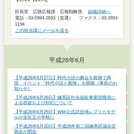
区長室 広聴広報課 広報戦略係
組織詳細へ
電話：03-5984-2693（直通） ファクス：03-3993-
1194
この担当課にメールを送る
平成26年6月
【平成26年6月27日】時代小説の舞台を殺陣で再
現 イベント『時代小説と殺陣』を開催（事前のお
知らせ）
【平成26年6月26日】練馬区社会福祉事業団職員に
よる窃盗および対応について
【平成26年6月25日】W杯公式試合球レプリカモデ
ルが全区立小学校に
【平成26年6月20日】平成26年第二回練馬区議会定
例会が閉会