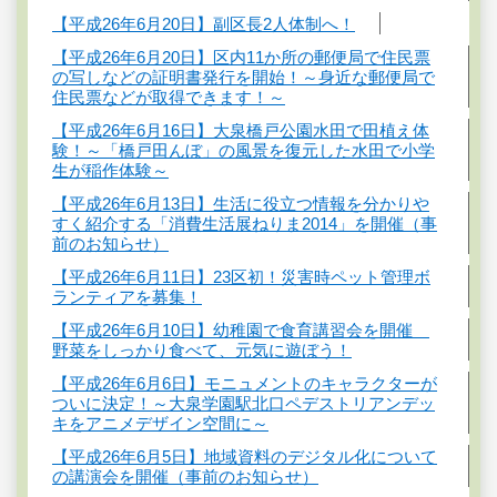
【平成26年6月20日】副区長2人体制へ！
【平成26年6月20日】区内11か所の郵便局で住民票
の写しなどの証明書発行を開始！～身近な郵便局で
住民票などが取得できます！～
【平成26年6月16日】大泉橋戸公園水田で田植え体
験！～「橋戸田んぼ」の風景を復元した水田で小学
生が稲作体験～
【平成26年6月13日】生活に役立つ情報を分かりや
すく紹介する「消費生活展ねりま2014」を開催（事
前のお知らせ）
【平成26年6月11日】23区初！災害時ペット管理ボ
ランティアを募集！
【平成26年6月10日】幼稚園で食育講習会を開催
野菜をしっかり食べて、元気に遊ぼう！
【平成26年6月6日】モニュメントのキャラクターが
ついに決定！～大泉学園駅北口ペデストリアンデッ
キをアニメデザイン空間に～
【平成26年6月5日】地域資料のデジタル化について
の講演会を開催（事前のお知らせ）