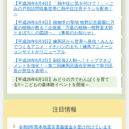
【平成26年6月4日】「熱中症に気を付けて！」～ご
みの戸別訪問収集世帯に熱中症注意チラシを配布！
～
【平成26年6月4日】植物学の聖地 牧野記念庭園に万
葉の植物が甦る！企画展「万葉の植物―牧野富太郎
とまぼろしの図譜―」（事前のお知らせ）
【平成26年6月3日】練馬区から世界へ発信！みんな
でつくるアニメ・イチバンのまち！練馬アニメーシ
ョンサイトがリニューアル
【平成26年6月2日】副区長2人制へ！トップマネジ
メントを強化！～第二回練馬区議会定例会で前川区
長が所信を表明～
【平成26年6月1日】みどりの力でわんぱくを育て
る!!～こどもの森体験イベントを開催～
注目情報
令和8年熊本地震災害義援金を受け付けています