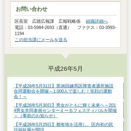
お問い合わせ
区長室 広聴広報課 広報戦略係
組織詳細へ
電話：03-5984-2693（直通） ファクス：03-3993-
1194
この担当課にメールを送る
平成26年5月
【平成26年5月31日】第36回練馬区障害者通所施設
合同運動会を開催～1,000人で楽しむ！笑顔の運動
会！～
【平成26年5月30日】男女がともに輝く未来へ～201
4男女共同参画センターえーるフェスティバルを開催
～（事前のお知らせ）
【平成26年5月29日】都有地を活用し、区内初の民
設福祉園が開設