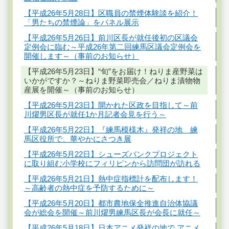
【平成26年5月28日】区職員の禁煙体験談を紹介！
「男たちの禁煙論」をパネル展示
【平成26年5月26日】前川区長が就任後初の区議会
定例会に臨む～平成26年第二回練馬区議会定例会を
開催します～（事前のお知らせ）
【平成26年5月23日】“旬”をお届け！ねりま産野菜は
いかがですか？～ねりま野菜即売会／ねりま漬物物
産展を開催～（事前のお知らせ）
【平成26年5月23日】開かれた区政を目指して～前
川燿男区長が就任1か月記者会見を行う～
【平成26年5月22日】『練馬模様木』発祥の地 練
馬区役所で、華やかにさつき展
【平成26年5月22日】シューズバンクプロジェクト
に取り組む小学校にフィリピンから訪問団が訪れる
【平成26年5月21日】熱中症指標計を配布します！
～高齢者の熱中症を予防するために～
【平成26年5月20日】都市農地保全推進自治体協議
会が総会を開催～前川燿男練馬区長が会長に就任～
【平成26年5月18日】日本アニメ発祥の地で アニメ