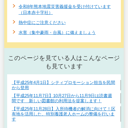
令和8年熊本地震災害義援金を受け付けています
（日本赤十字社）
熱中症にご注意ください
水害（集中豪雨・台風）に備えましょう
このページを見ている人はこんなページ
も見ています
【平成25年4月1日】シティプロモーション担当を民間
から登用
【平成25年11月7日】10月27日から11月9日は読書週
間です 新しい図書館の利用法を提案します！
【平成25年11月28日】入所待機者の解消に向けて！区
有地を活用した、特別養護老人ホームの整備を行いま
す