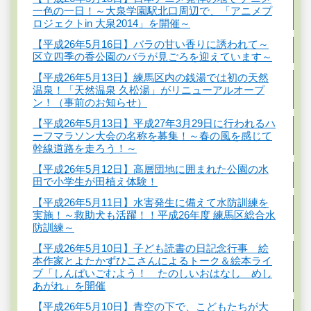
一色の一日！～大泉学園駅北口周辺で、「アニメプ
ロジェクトin 大泉2014」を開催～
【平成26年5月16日】バラの甘い香りに誘われて～
区立四季の香公園のバラが見ごろを迎えています～
【平成26年5月13日】練馬区内の銭湯では初の天然
温泉！「天然温泉 久松湯」がリニューアルオープ
ン！（事前のお知らせ）
【平成26年5月13日】平成27年3月29日に行われるハ
ーフマラソン大会の名称を募集！～春の風を感じて
幹線道路を走ろう！～
【平成26年5月12日】高層団地に囲まれた公園の水
田で小学生が田植え体験！
【平成26年5月11日】水害発生に備えて水防訓練を
実施！～救助犬も活躍！！平成26年度 練馬区総合水
防訓練～
【平成26年5月10日】子ども読書の日記念行事 絵
本作家とよたかずひこさんによるトーク＆絵本ライ
ブ「しんぱいごむよう！ たのしいおはなし めし
あがれ」を開催
【平成26年5月10日】青空の下で、こどもたちが大