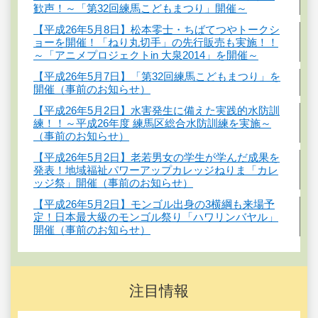
歓声！～「第32回練馬こどもまつり」開催～
【平成26年5月8日】松本零士・ちばてつやトークシ
ョーを開催！「ねり丸切手」の先行販売も実施！！
～「アニメプロジェクトin 大泉2014」を開催～
【平成26年5月7日】「第32回練馬こどもまつり」を
開催（事前のお知らせ）
【平成26年5月2日】水害発生に備えた実践的水防訓
練！！～平成26年度 練馬区総合水防訓練を実施～
（事前のお知らせ）
【平成26年5月2日】老若男女の学生が学んだ成果を
発表！地域福祉パワーアップカレッジねりま「カレ
ッジ祭」開催（事前のお知らせ）
【平成26年5月2日】モンゴル出身の3横綱も来場予
定！日本最大級のモンゴル祭り「ハワリンバヤル」
開催（事前のお知らせ）
注目情報