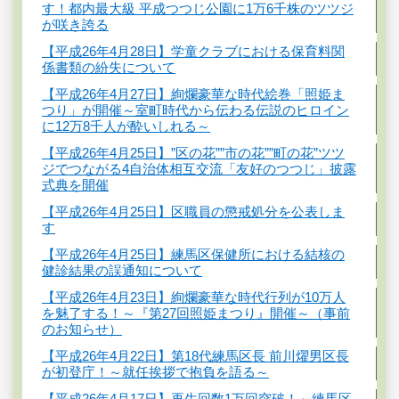
す！都内最大級 平成つつじ公園に1万6千株のツツジ
が咲き誇る
【平成26年4月28日】学童クラブにおける保育料関
係書類の紛失について
【平成26年4月27日】絢爛豪華な時代絵巻「照姫ま
つり」が開催～室町時代から伝わる伝説のヒロイン
に12万8千人が酔いしれる～
【平成26年4月25日】”区の花””市の花””町の花”ツツ
ジでつながる4自治体相互交流「友好のつつじ」披露
式典を開催
【平成26年4月25日】区職員の懲戒処分を公表しま
す
【平成26年4月25日】練馬区保健所における結核の
健診結果の誤通知について
【平成26年4月23日】絢爛豪華な時代行列が10万人
を魅了する！～『第27回照姫まつり』開催～（事前
のお知らせ）
【平成26年4月22日】第18代練馬区長 前川燿男区長
が初登庁！～就任挨拶で抱負を語る～
【平成26年4月17日】再生回数1万回突破！～練馬区