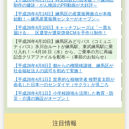
制作の健診・がん検診のPR動画が大好評～
【平成26年4月14日】練馬区の産業振興拠点が本格
始動！～練馬産業振興センターがオープン～
【平成26年4月10日】キャッチフレーズは「一票を
届ける」 区選管が選挙啓発CMを手作り制作！
【平成26年4月10日】練馬区みどりバス（コミュニ
ティバス）氷川台ルートが練馬駅、東武練馬駅に乗
り入れ！～4月16 日（水）から、ご乗車の方に再編
記念クリアファイルを配布～（事前のお知らせ）
【平成26年4月8日】都からの権限移譲後、練馬区が
社会福祉法人の認可を初めて実施！
【平成26年4月1日】世界的な植物学者 牧野富太郎が
命名した日本一のセンダイヤ（サクラ）が見ごろ
【平成26年4月1日】小学校跡地を活用した教育・防
災・介護の施設がオープン！
注目情報