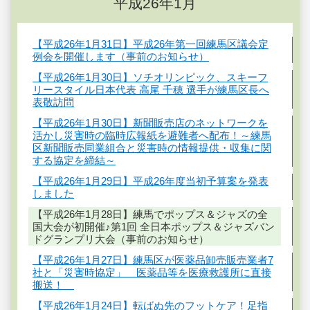
平成26年1月
【平成26年1月31日】平成26年第一回練馬区議会定
例会を開催します（事前のお知らせ）
【平成26年1月30日】ソチオリンピック、スキーフ
リースタイル日本代表 高尾 千穂 選手が練馬区長へ
表敬訪問
【平成26年1月30日】新聞販売店のネットワークを
活かし災害時の臨時広報紙を避難者へ配布！～練馬
区新聞販売同業組合と災害時の情報提供・収集に関
する協定を締結～
【平成26年1月29日】平成26年度当初予算案を発表
しました
【平成26年1月28日】練馬でポップス＆ジャズの全
国大会が初開催♪第1回 全日本ポップス＆ジャズバン
ドグランプリ大会（事前のお知らせ）
【平成26年1月27日】練馬区が医薬品卸売販売業者7
社と「災害時協定」 医薬品等を医療救護所に直接
搬送！
【平成26年1月24日】転ばぬ先のフットケア！足指