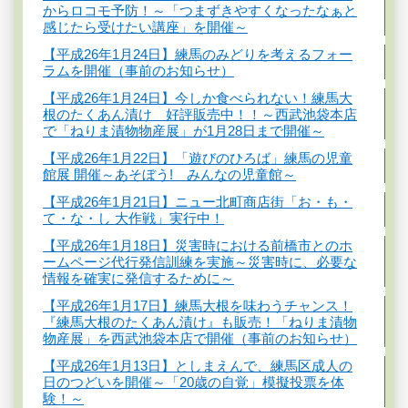
からロコモ予防！～「つまずきやすくなったなぁと
感じたら受けたい講座」を開催～
【平成26年1月24日】練馬のみどりを考えるフォー
ラムを開催（事前のお知らせ）
【平成26年1月24日】今しか食べられない！練馬大
根のたくあん漬け 好評販売中！！～西武池袋本店
で「ねりま漬物物産展」が1月28日まで開催～
【平成26年1月22日】「遊びのひろば」練馬の児童
館展 開催～あそぼう! みんなの児童館～
【平成26年1月21日】ニュー北町商店街「お・も・
て・な・し 大作戦」実行中！
【平成26年1月18日】災害時における前橋市とのホ
ームページ代行発信訓練を実施～災害時に、必要な
情報を確実に発信するために～
【平成26年1月17日】練馬大根を味わうチャンス！
『練馬大根のたくあん漬け』も販売！「ねりま漬物
物産展」を西武池袋本店で開催（事前のお知らせ）
【平成26年1月13日】としまえんで、練馬区成人の
日のつどいを開催～「20歳の自覚」模擬投票を体
験！～