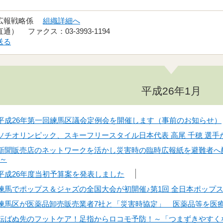
 広報戦略係
組織詳細へ
（直通） ファクス：03-3993-1194
送る
平成26年1月
日】平成26年第一回練馬区議会定例会を開催します（事前のお知らせ）
日】ソチオリンピック、スキーフリースタイル日本代表 高尾 千穂 選
日】新聞販売店のネットワークを活かし災害時の臨時広報紙を避難者
～
】平成26年度当初予算案を発表しました
日】練馬でポップス＆ジャズの全国大会が初開催♪第1回 全日本ポッ
日】練馬区が医薬品卸売販売業者7社と「災害時協定」 医薬品等を
日】転ばぬ先のフットケア！足指からロコモ予防！～「つまずきやす