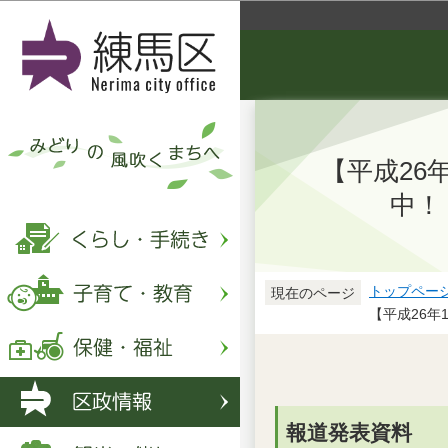
【平成26
中！
トップペー
現在のページ
【平成26
報道発表資料