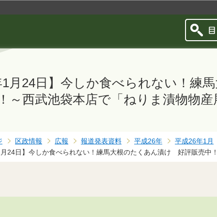
このページの本文へ移動
年1月24日】今しか食べられない！練
！～西武池袋本店で「ねりま漬物物産展
ジ
区政情報
広報
報道発表資料
平成26年
平成26年1月
年1月24日】今しか食べられない！練馬大根のたくあん漬け 好評販売中