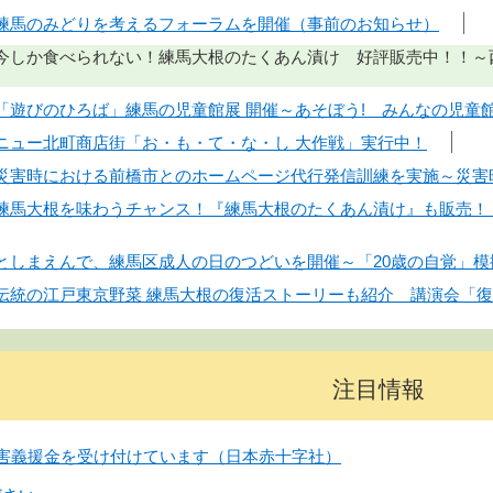
日】練馬のみどりを考えるフォーラムを開催（事前のお知らせ）
日】今しか食べられない！練馬大根のたくあん漬け 好評販売中！！～
日】「遊びのひろば」練馬の児童館展 開催～あそぼう! みんなの児童
日】ニュー北町商店街「お・も・て・な・し 大作戦」実行中！
日】災害時における前橋市とのホームページ代行発信訓練を実施～災
日】練馬大根を味わうチャンス！『練馬大根のたくあん漬け』も販売
日】としまえんで、練馬区成人の日のつどいを開催～「20歳の自覚」
日】伝統の江戸東京野菜 練馬大根の復活ストーリーも紹介 講演会
注目情報
害義援金を受け付けています（日本赤十字社）