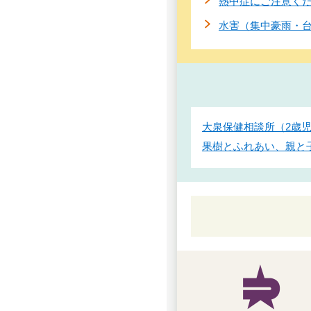
熱中症にご注意く
水害（集中豪雨・
大泉保健相談所（2歳
果樹とふれあい、親と