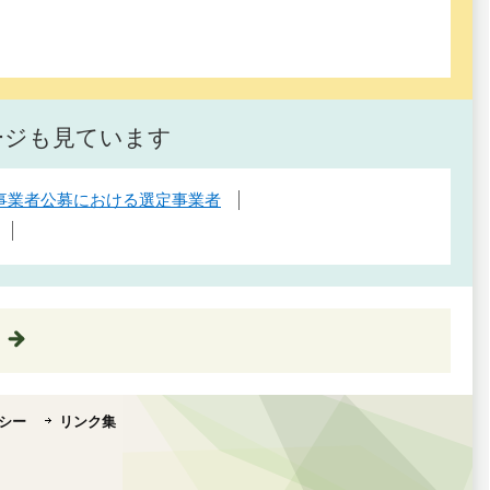
ージも見ています
事業者公募における選定事業者
シー
リンク集