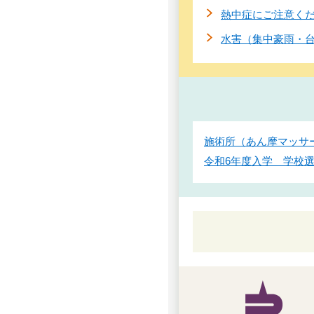
熱中症にご注意く
水害（集中豪雨・
施術所（あん摩マッサ
令和6年度入学 学校