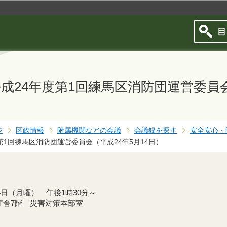
このページの本文へ移動
成24年度第1回練馬区消防団運営委員会
ジ
区政情報
附属機関などの会議
会議録を探す
安全安心・
第1回練馬区消防団運営委員会（平成24年5月14日）
4日（月曜） 午後1時30分～
庁舎7階 災害対策本部室