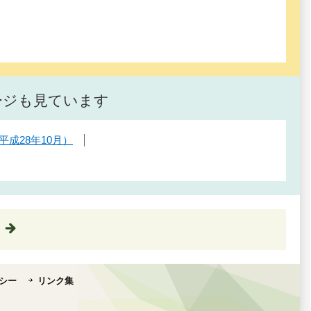
ージも見ています
成28年10月）
シー
リンク集