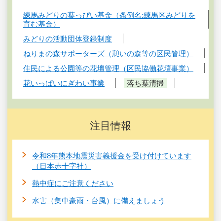
練馬みどりの葉っぴい基金（条例名:練馬区みどりを
育む基金）
みどりの活動団体登録制度
ねりまの森サポーターズ（憩いの森等の区民管理）
住民による公園等の花壇管理（区民協働花壇事業）
花いっぱいにぎわい事業
落ち葉清掃
注目情報
令和8年熊本地震災害義援金を受け付けています
（日本赤十字社）
熱中症にご注意ください
水害（集中豪雨・台風）に備えましょう