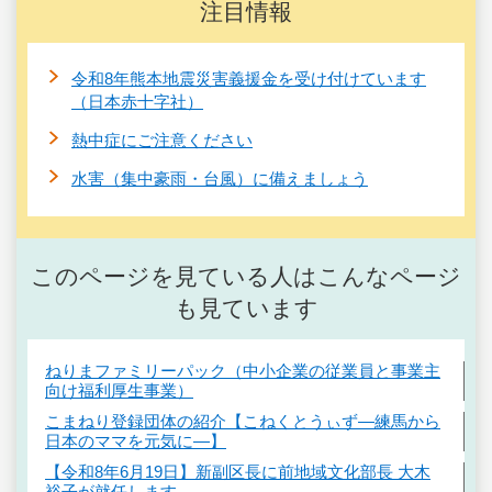
注目情報
令和8年熊本地震災害義援金を受け付けています
（日本赤十字社）
熱中症にご注意ください
水害（集中豪雨・台風）に備えましょう
このページを見ている人はこんなページ
も見ています
ねりまファミリーパック（中小企業の従業員と事業主
向け福利厚生事業）
こまねり登録団体の紹介【こねくとうぃず―練馬から
日本のママを元気に―】
【令和8年6月19日】新副区長に前地域文化部長 大木
裕子が就任します