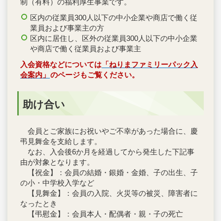
制（有料）の福利厚生事業です。
区内の従業員300人以下の中小企業や商店で働く従
業員および事業主の方
区内に居住し、区外の従業員300人以下の中小企業
や商店で働く従業員および事業主
入会資格などについては
「ねりまファミリーパック入
会案内」
のページもご覧ください。
助け合い
会員とご家族にお祝いやご不幸があった場合に、慶
弔見舞金を支給します。
なお、入会後6か月を経過してから発生した下記事
由が対象となります。
【祝金】：会員の結婚・銀婚・金婚、子の出生、子
の小・中学校入学など
【見舞金】：会員の入院、火災等の被災、障害者に
なったとき
【弔慰金】：会員本人・配偶者・親・子の死亡