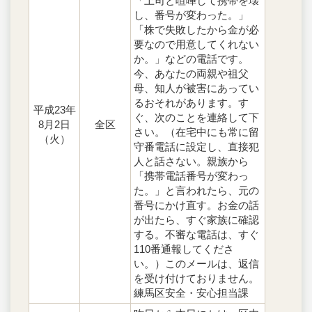
「上司と喧嘩して携帯を壊
し、番号が変わった。」
「株で失敗したから金が必
要なので用意してくれない
か。」などの電話です。
今、あなたの両親や祖父
母、知人が被害にあってい
るおそれがあります。す
平成23年
ぐ、次のことを連絡して下
8月2日
全区
さい。（在宅中にも常に留
（火）
守番電話に設定し、直接犯
人と話さない。親族から
「携帯電話番号が変わっ
た。」と言われたら、元の
番号にかけ直す。お金の話
が出たら、すぐ家族に確認
する。不審な電話は、すぐ
110番通報してくださ
い。）このメールは、返信
を受け付けておりません。
練馬区安全・安心担当課