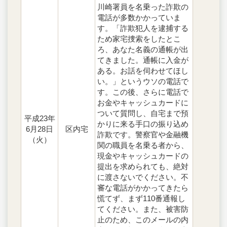
川崎署員を名乗った詐欺の
電話が多数かかっていま
す。「詐欺犯人を逮捕する
ため家宅捜索をしたとこ
ろ、あなた名義の通帳が出
てきました。通帳に入金が
ある。お話を伺わせてほし
い。」というウソの電話で
す。この後、さらに電話で
お金やキャッシュカードに
ついて質問し、自宅まで預
平成23年
かりに来る手口の振り込め
6月28日
区内宅
詐欺です。警察官や金融機
（火）
関の職員を名乗る者から、
現金やキャッシュカードの
提出を求められても、絶対
に渡さないでください。不
審な電話がかかってきたら
慌てず、まず110番通報し
てください。また、被害防
止のため、このメールの内