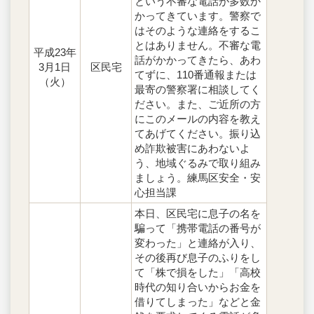
という不審な電話が多数か
かってきています。警察で
はそのような連絡をするこ
とはありません。不審な電
平成23年
話がかかってきたら、あわ
3月1日
区民宅
てずに、110番通報または
（火）
最寄の警察署に相談してく
ださい。また、ご近所の方
にこのメールの内容を教え
てあげてください。振り込
め詐欺被害にあわないよ
う、地域ぐるみで取り組み
ましょう。練馬区安全・安
心担当課
本日、区民宅に息子の名を
騙って「携帯電話の番号が
変わった」と連絡が入り、
その後再び息子のふりをし
て「株で損をした」「高校
時代の知り合いからお金を
借りてしまった」などと金