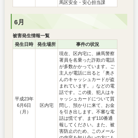
馬区安全・安心担当課
6月
被害発生情報一覧
発生日時
発生場所
事件の状況
現在、区内宅に、練馬警察
署員を名乗った詐欺の電話
が多数かかっています。ご
主人が電話に出ると「奥さ
んのキャッシュカードが盗
まれています。」などの電
話です。この後、犯人はキ
平成23年
ャッシュカードについて質
6月6日
区内宅
問し、預かりに来て、お金
（月）
を引き出します。不審な電
話は慌てず、まず110番通
報してください。また、被
害防止のため、このメール
の内容を知り合いの方にも