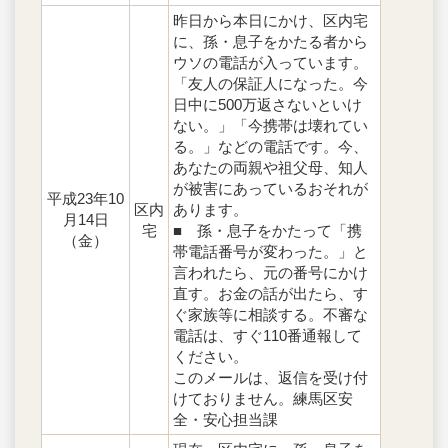
昨日から本日にかけ、区内宅
に、孫・息子をかたる者から
ウソの電話が入っています。
「友人の保証人になった。今
日中に500万返さないといけ
ない。」「今携帯は壊れてい
る。」などの電話です。今、
あなたの両親や祖父母、知人
が被害にあっているおそれが
平成23年10
区内
あります。
月14日
宅
■ 孫・息子をかたって「携
（金）
帯電話番号が変わった。」と
言われたら、元の番号にかけ
直す。お金の話が出たら、す
ぐ家族等に相談する。不審な
電話は、すぐ110番通報して
ください。
このメールは、返信を受け付
けておりません。練馬区安
全・安心担当課