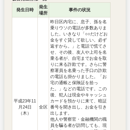
発生
発生日時
事件の状況
場所
昨日区内宅に、息子、孫を名
乗りウソの電話が多数ありま
した。いきなり「○○だけどお
金をすぐ貸して欲しい。必ず
返すから。」と電話で慌てさ
せ、その後、友人や上司を名
乗る者が、自宅までお金を取
りに来る詐欺です。さらに警
察署員を名乗った手口の詐欺
の電話も掛かりました。「お
宅の通帳と保険証を拾っ
た。」などの電話です。この
後、犯人は現金やキャッシュ
平成23年11
カードを預かりに来て、暗証
月24日
全区
番号を聞き出し、お金を引き
（木）
出します。
他人や警察官・金融機関の職
員を騙る者が訪問しても、現