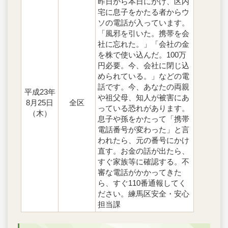
昨日から本日にかけ、区内
宅に息子をかたる者からウ
ソの電話が入っています。
「風邪を引いた。携帯を会
社に忘れた。」「会社の金
を株で使い込んだ。100万
円必要。今、会社に閉じ込
められている。」などの電
話です。今、あなたの両親
平成23年
や祖父母、知人が被害にあ
8月25日
全区
っている恐れがあります。
（木）
息子や孫をかたって「携帯
電話番号が変わった」と言
われたら、元の番号にかけ
直す。お金の話が出たら、
すぐ家族等に確認する。不
審な電話がかかってきた
ら、すぐ110番通報してく
ださい。練馬区安全・安心
担当課