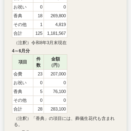
お祝い
0
0
香典
18
269,800
その他
1
4,819
合計
125
1,181,567
（注釈）令和8年3月末現在
4～6月分
件
金額
項目
数
（円）
会費
23
207,000
お祝い
0
0
香典
5
76,100
その他
0
0
合計
28
283,100
（注釈）「香典」の項目には、葬儀生花代も含まれ
る。