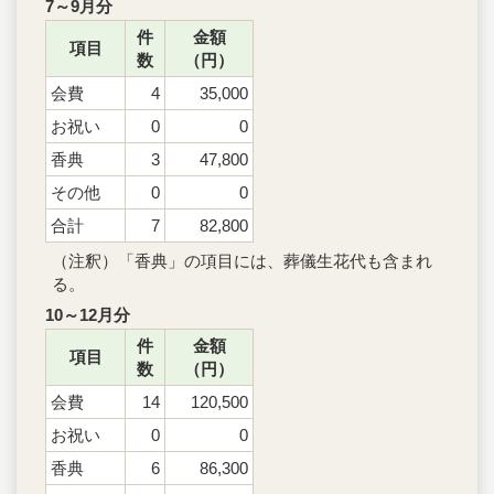
7～9月分
件
金額
項目
数
（円）
会費
4
35,000
お祝い
0
0
香典
3
47,800
その他
0
0
合計
7
82,800
（注釈）「香典」の項目には、葬儀生花代も含まれ
る。
10～12月分
件
金額
項目
数
（円）
会費
14
120,500
お祝い
0
0
香典
6
86,300