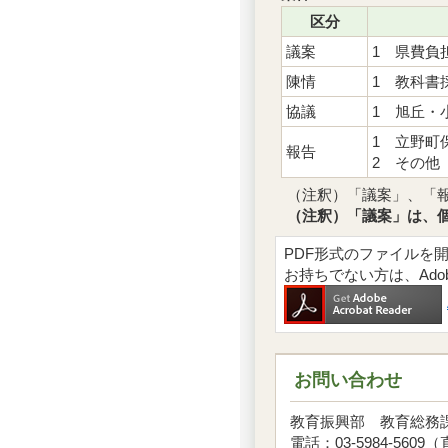
区分
議案
1 県費負
陳情
1 教科書
協議
1 旭丘・
1 立野町
報告
2 その他
（注釈）「議案」、「
（注釈）「議案」は、
PDF形式のファイルを開くには
お持ちでない方は、Ad
お問い合わせ
教育振興部 教育総
電話：03-5984-5609