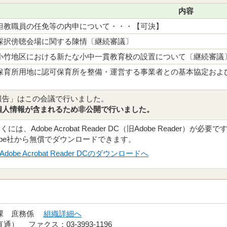
内容
担教職員の任免等の内申について・・・【可決】
採択傍聴会場に関する陳情〔継続審議〕
小竹地区における新たな小中一貫教育校の設置について〔継続審議
保育所用地に認可保育所を整備・運営する事業者との基本協定およ
報告」はこの会議で行いました。
個人情報が含まれるため非公開で行いました。
、Adobe Acrobat Reader DC（旧Adobe Reader）が必要で
obe社から無償でダウンロードできます。
Adobe Acrobat Reader DCのダウンロードへ
務課 庶務係
組織詳細へ
（直通） ファクス：03-3993-1196