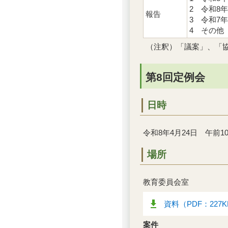
2 令和8
報告
3 令和7
4 その他
（注釈）「議案」、「
第8回定例会
日時
令和8年4月24日 午前10
場所
教育委員会室
資料（PDF：227
案件