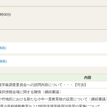
時00分
3KB）
4KB）
内容
援学級調査委員会への諮問内容について・・・【可決】
採択傍聴会場に関する陳情〔継続審議〕
小竹地区における新たな小中一貫教育校の設置について〔継続審議
年度小学校移動教室および特別支援学級宿泊学習の実施について