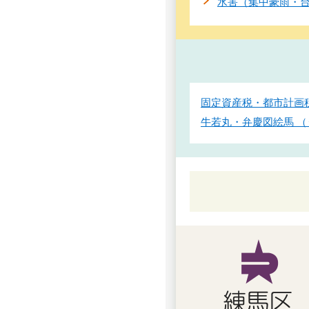
水害（集中豪雨・
固定資産税・都市計画
牛若丸・弁慶図絵馬 