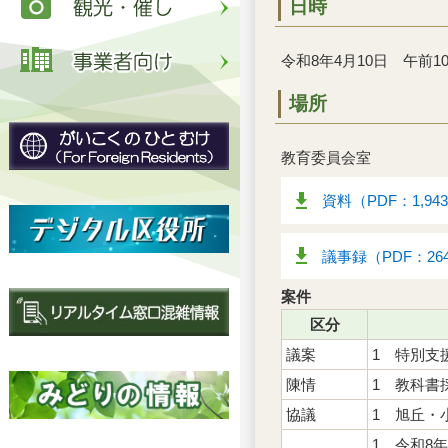
日時
令和8年4月10日 午前10
場所
教育委員会室
資料（PDF：1,94
議事録（PDF：26
案件
区分
議案
1 特別支
陳情
1 教科書
協議
1 旭丘・
1 令和8