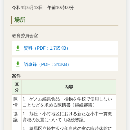
令和4年6月13日 午前10時00分
場所
教育委員会室
資料（PDF：1,765KB）
議事録（PDF：341KB）
案件
区
内容
分
陳
1 ゲノム編集食品・植物を学校で使用しない
情
ことなどを求める陳情書〔継続審議〕
協
1 旭丘・小竹地区における新たな小中一貫教
議
育校の設置について〔継続審議〕
1 練馬区立軽井沢少年自然の家の臨時休館に