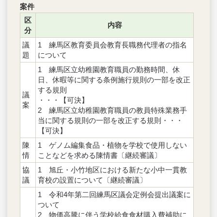
案件
区
内容
分
議
1 練馬区教育委員会教育長職務代理者の指名
題
について
1 練馬区立幼稚園教育職員の勤務時間、休
日、休暇等に関する条例施行規則の一部を改正
する規則
議
・・・【可決】
案
2 練馬区立幼稚園教育職員の教員特殊業務手
当に関する規則の一部を改正する規則・・・
【可決】
陳
1 ゲノム編集食品・植物を学校で使用しない
情
ことなどを求める陳情書〔継続審議〕
協
1 旭丘・小竹地区における新たな小中一貫教
議
育校の設置について〔継続審議〕
1 令和4年第二回練馬区議会定例会提出議案に
ついて
2 物価高騰に伴う学校給食食材購入費補助に