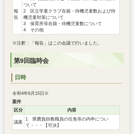
ついて
報
2 区立学童クラブ在籍・待機児童数および待
告
機児童対策について
3 保育所等在籍・待機児童数について
4 その他
※注釈：「報告」はこの会議で行いました。
第9回臨時会
日時
令和4年6月15日※
案件
区分
内容
1 県費負担教職員の任免等の内申につい
議案
て・・・【可決】