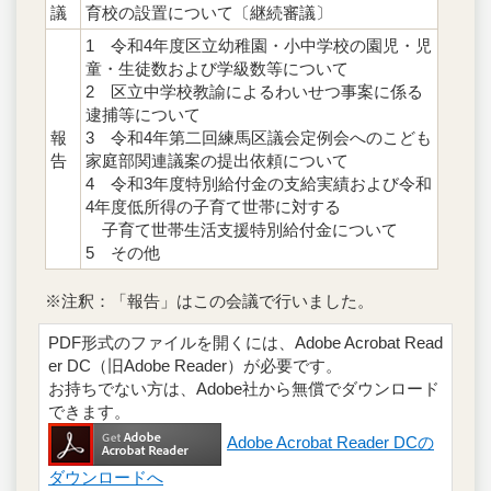
議
育校の設置について〔継続審議〕
1 令和4年度区立幼稚園・小中学校の園児・児
童・生徒数および学級数等について
2 区立中学校教諭によるわいせつ事案に係る
逮捕等について
報
3 令和4年第二回練馬区議会定例会へのこども
告
家庭部関連議案の提出依頼について
4 令和3年度特別給付金の支給実績および令和
4年度低所得の子育て世帯に対する
子育て世帯生活支援特別給付金について
5 その他
※注釈：「報告」はこの会議で行いました。
PDF形式のファイルを開くには、Adobe Acrobat Read
er DC（旧Adobe Reader）が必要です。
お持ちでない方は、Adobe社から無償でダウンロード
できます。
Adobe Acrobat Reader DCの
ダウンロードへ