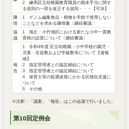
2 練馬区立幼稚園教育職員の期末手当に関す
る規則の一部を改正する規則・・・【可決】
陳
1 ゲノム編集食品・植物を学校で使用しない
情
ことなどを求める陳情書〔継続審議〕
協
1 旭丘・小竹地区における新たな小中一貫教
議
育校の設置について〔継続審議〕
1 令和4年度 区立幼稚園・小中学校の園児・
児童・生徒数および学級数等について【速報
値】
報
2 指定管理者との協定締結について
告
3 指定管理者との協定締結について
4 保育士等の処遇改善にかかる区独自支援に
ついて
5 その他
※注釈：「議案」「報告」はこの会議で行いました。
第10回定例会