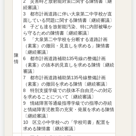
2 災害時と放射能対策に関する陳情書〔継
続審議〕
3 都市計画道路に伴い大泉第二中学校が直
面している問題に関する陳情書〔継続審議〕
4 子ども達を放射能汚染、特に内部被曝か
ら守るための陳情書〔継続審議〕
5 「大泉第二中学校を分断する道路計画
（素案）の撤回・見直しを求める」陳情書
〔継続審議〕
陳
6 都市計画道路補助135号線の整備計画
情
（素案）の抜本的見直しを求める陳情〔継続
審議〕
7 都市計画道路補助第135号線整備計画
（素案）の撤回を求める陳情〔継続審議〕
8 特別支援学級での肢体不自由児への対応
を求めることについて〔継続審議〕
9 情緒障害等通級指導学級での指導の存続
と情緒障害児教育の充実・発展を求める陳情
〔継続審議〕
10 区立小中学校への「学校司書」配置を
求める陳情書〔継続審議〕