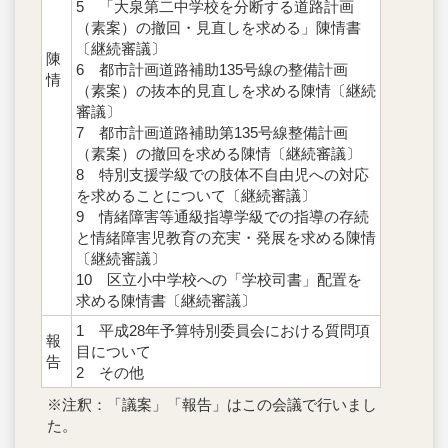
5 「大泉第二中学校を分断する道路計画
（素案）の撤回・見直しを求める」陳情書
〔継続審議〕
陳
6 都市計画道路補助135号線の整備計画
情
（素案）の抜本的見直しを求める陳情〔継続
審議〕
7 都市計画道路補助第135号線整備計画
（素案）の撤回を求める陳情〔継続審議〕
8 特別支援学級での肢体不自由児への対応
を求めることについて〔継続審議〕
9 情緒障害等通級指導学級での指導の存続
と情緒障害児教育の充実・発展を求める陳情
〔継続審議〕
10 区立小中学校への「学校司書」配置を
求める陳情書〔継続審議〕
1 平成28年予算特別委員会における質問項
報
目について
告
2 その他
※注釈：「議案」「報告」はこの会議で行いまし
た。