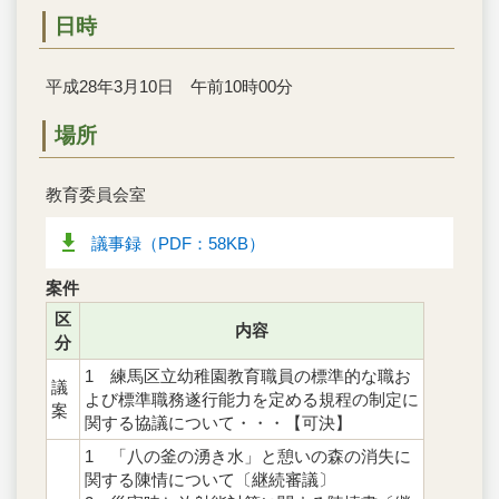
日時
平成28年3月10日 午前10時00分
場所
教育委員会室
議事録（PDF：58KB）
案件
区
内容
分
1 練馬区立幼稚園教育職員の標準的な職お
議
よび標準職務遂行能力を定める規程の制定に
案
関する協議について・・・【可決】
1 「八の釜の湧き水」と憩いの森の消失に
関する陳情について〔継続審議〕