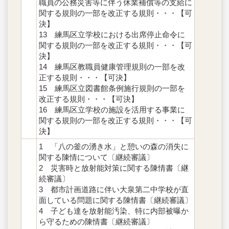
職員の公務災害等に伴う休業補償等の支給に
関する規則の一部を改正する規則・・・【可
決】
13 練馬区立学校における出席停止命令に
関する規則の一部を改正する規則・・・【可
決】
14 練馬区教職員健康管理規則の一部を改
正する規則・・・【可決】
15 練馬区立図書館条例施行規則の一部を
改正する規則・・・【可決】
16 練馬区立学校の施設を活用する事業に
関する規則の一部を改正する規則・・・【可
決】
1 「八の釜の湧き水」と憩いの森の消失に
関する陳情について〔継続審議〕
2 災害時と放射能対策に関する陳情書〔継
続審議〕
3 都市計画道路に伴い大泉第二中学校が直
面している問題に関する陳情書〔継続審議〕
4 子ども達を放射能汚染、特に内部被曝か
ら守るための陳情書〔継続審議〕