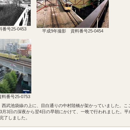
号25-0453
平成9年撮影 資料番号25-0454
番号25-0753
、西武池袋線の上に、目白通りの中村陸橋が架かっていました。こ
年3月3日の深夜から翌4日の早朝にかけて、一晩で行われました。平
完了しました。