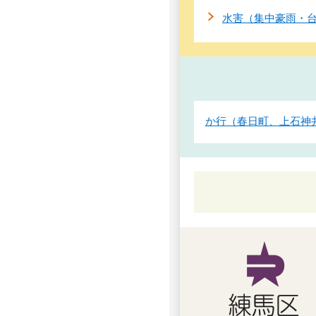
水害（集中豪雨・
か行（春日町、上石神