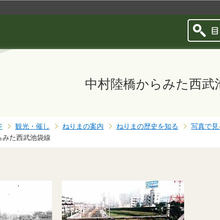
このページの本文へ移動
中村陸橋からみた西武
ジ
観光・催し
ねりまの案内
ねりまの歴史を知る
写真で見
らみた西武池袋線