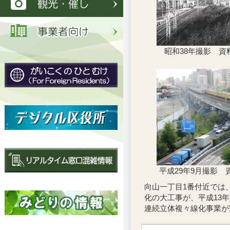
昭和38年撮影 資料番
平成29年9月撮影 資料
向山一丁目1番付近では
化の大工事が、平成13
連続立体複々線化事業が